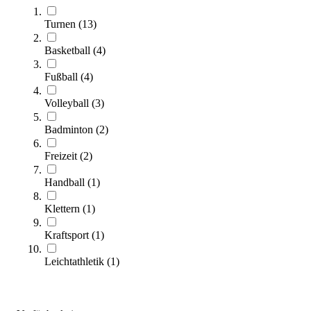
Schraubkarabiner mit Auge
12,30 €
Turnen
(
13
)
Basketball
(
4
)
Zum Produkt
Sofort lieferbar
Fußball
(
4
)
Volleyball
(
3
)
Badminton
(
2
)
Freizeit
(
2
)
Handball
(
1
)
Klettern
(
1
)
Verbotsaufkleber - Klettertaue nicht knoten
4,70 €
Kraftsport
(
1
)
Zum Produkt
Leichtathletik
(
1
)
Sofort lieferbar