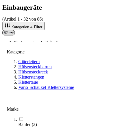
Einbaugeräte
(Artikel
1
-
32
von
86
)
Kategorien & Filter
Sie lesen gerade Seite
1
Seite
2
Kategorie
Seite
3
Gitterleitern
Hülsensteckbarren
Hülsensteckreck
Sortieren nach
Kletterstangen
Klettertaue
Vario-Schaukel-Klettersysteme
Marke
Bänfer
(
2
)