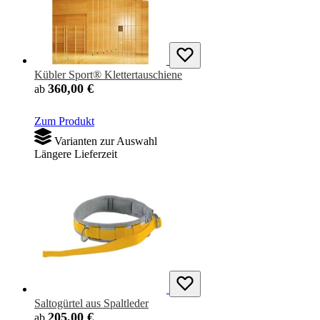
Kübler Sport® Klettertauschiene
360,00 €
ab
Zum Produkt
Varianten zur Auswahl
Längere Lieferzeit
Saltogürtel aus Spaltleder
205,00 €
ab