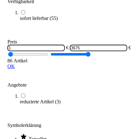
Verfügbarkeit
sofort lieferbar
(
55
)
Preis
Umlenkrolle
€
€
7,80 €
86 Artikel
Zum Produkt
OK
Sofort lieferbar
Angebote
reduzierte Artikel
(
3
)
Symbolerklärung
Longenseil
Topseller