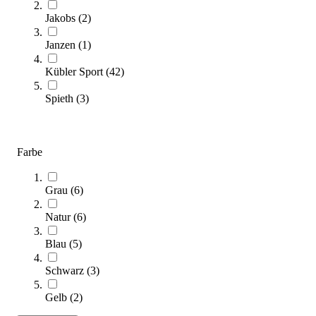
Jakobs
(
2
)
Basketball-Spielbrett-Rahmen für Basketball-Deckengerüst
308,00 €
Janzen
(
1
)
Zum Produkt
Kübler Sport
(
42
)
Sofort lieferbar
Spieth
(
3
)
Farbe
Grau
(
6
)
Natur
(
6
)
Doppelfeld-Sprossenwand einschiebbar
2.515,00 €
Blau
(
5
)
Schwarz
(
3
)
Zum Produkt
Längere Lieferzeit
Gelb
(
2
)