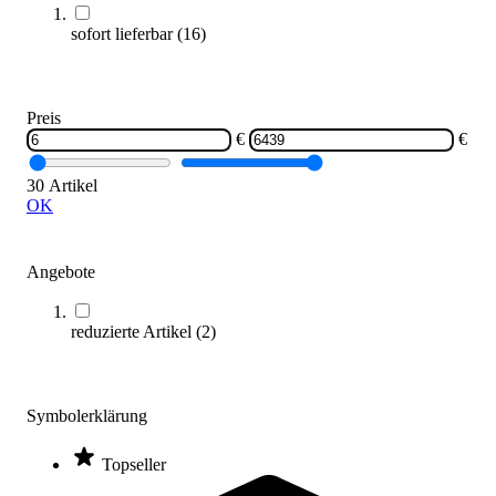
sofort lieferbar
(
16
)
Preis
€
€
Sicherungsplatte
46,95 €
30 Artikel
OK
Zum Produkt
Sofort lieferbar
Angebote
reduzierte Artikel
(
2
)
Symbolerklärung
Topseller
Schaukelseil für Schaukelanlage
6,20 €