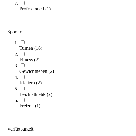
18,40 €
Professionell
(
1
)
Zum Produkt
Sofort lieferbar
Sportart
Turnen
(
16
)
Fitness
(
2
)
Gewichtheben
(
2
)
Klettern
(
2
)
Stellacht & Klappe für Schaukelseil
18,70 €
Leichtathletik
(
2
)
Freizeit
(
1
)
Zum Produkt
Sofort lieferbar
Verfügbarkeit