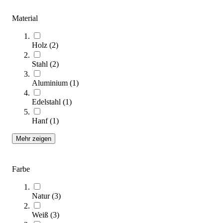
Zum Ratgeber
Kategorien & Filter
Material
Sortieren nach
Holz
(
2
)
Stahl
(
2
)
Aluminium
(
1
)
Edelstahl
(
1
)
Hanf
(
1
)
Mehr zeigen
tanga sports® Magnesia Ziegel
20,95 €
Farbe
Zum Produkt
Sofort lieferbar
Natur
(
3
)
Weiß
(
3
)