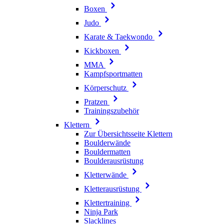
Boxen
Judo
Karate & Taekwondo
Kickboxen
MMA
Kampfsportmatten
Körperschutz
Pratzen
Trainingszubehör
Klettern
Zur Übersichtsseite Klettern
Boulderwände
Bouldermatten
Boulderausrüstung
Kletterwände
Kletterausrüstung
Klettertraining
Ninja Park
Slacklines