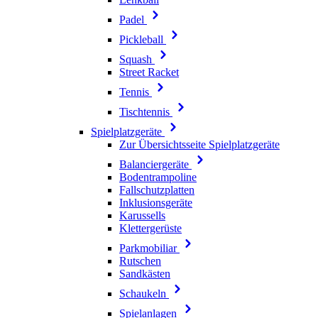
Padel
Pickleball
Squash
Street Racket
Tennis
Tischtennis
Spielplatzgeräte
Zur Übersichtsseite Spielplatzgeräte
Balanciergeräte
Bodentrampoline
Fallschutzplatten
Inklusionsgeräte
Karussells
Klettergerüste
Parkmobiliar
Rutschen
Sandkästen
Schaukeln
Spielanlagen