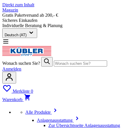
Direkt zum Inhalt
Magazin
Gratis Paketversand ab 200,- €
Sicheres Einkaufen
Individuelle Beratung & Planung
Deutsch (AT)
Wonach suchen Sie?
Anmelden
Merkliste
0
Warenkorb
Alle Produkte
Anlagenausstattung
Zur Übersichtsseite Anlagenausstattung