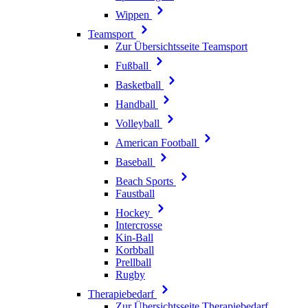
Wippen
Teamsport
Zur Übersichtsseite Teamsport
Fußball
Basketball
Handball
Volleyball
American Football
Baseball
Beach Sports
Faustball
Hockey
Intercrosse
Kin-Ball
Korbball
Prellball
Rugby
Therapiebedarf
Zur Übersichtsseite Therapiebedarf