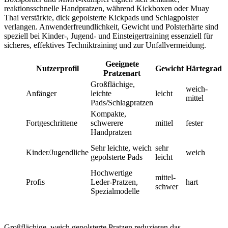
reaktionsschnelle Handpratzen, während Kickboxen oder Muay
Thai verstärkte, dick gepolsterte Kickpads und Schlagpolster
verlangen. Anwenderfreundlichkeit, Gewicht und Polsterhärte sind
speziell bei Kinder-, Jugend- und Einsteigertraining essenziell für
sicheres, effektives Techniktraining und zur Unfallvermeidung.
Geeignete
Nutzerprofil
Gewicht
Härtegrad
Pratzenart
Großflächige,
K
weich-
Anfänger
leichte
leicht
G
mittel
Pads/Schlagpratzen
S
Kompakte,
K
Fortgeschrittene
schwerere
mittel
fester
T
Handpratzen
S
S
Sehr leichte, weich
sehr
Kinder/Jugendliche
weich
T
gepolsterte Pads
leicht
P
Hochwertige
W
mittel-
Profis
Leder-Pratzen,
hart
P
schwer
Spezialmodelle
E
Großflächige, weich gepolsterte Pratzen reduzieren das