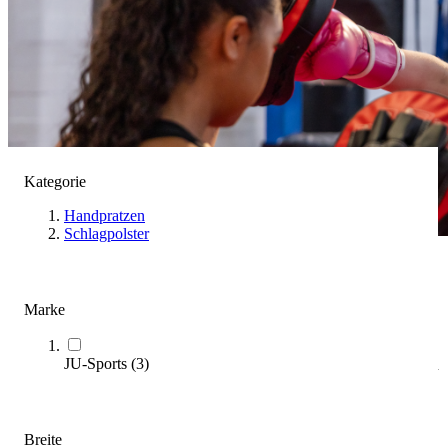
Kategorie
Handpratzen
Schlagpolster
Pratzen
Marke
(
4
Artikel)
JU-Sports
(
3
)
Unser Kaufratgeber unterstützt Sie dabei, die passenden Pratzen
für Training und Wettkampf gezielt auszuwählen.
Zum Ratgeber
Breite
Kategorien & Filter