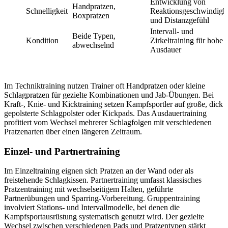
Entwicklung von
Handpratzen,
Schnelligkeit
Reaktionsgeschwindigke
Boxpratzen
und Distanzgefühl
Intervall- und
Beide Typen,
Kondition
Zirkeltraining für hohe
abwechselnd
Ausdauer
Im Techniktraining nutzen Trainer oft Handpratzen oder kleine
Schlagpratzen für gezielte Kombinationen und Jab-Übungen. Bei
Kraft-, Knie- und Kicktraining setzen Kampfsportler auf große, dick
gepolsterte Schlagpolster oder Kickpads. Das Ausdauertraining
profitiert vom Wechsel mehrerer Schlagfolgen mit verschiedenen
Pratzenarten über einen längeren Zeitraum.
Einzel- und Partnertraining
Im Einzeltraining eignen sich Pratzen an der Wand oder als
freistehende Schlagkissen. Partnertraining umfasst klassisches
Pratzentraining mit wechselseitigem Halten, geführte
Partnerübungen und Sparring-Vorbereitung. Gruppentraining
involviert Stations- und Intervallmodelle, bei denen die
Kampfsportausrüstung systematisch genutzt wird. Der gezielte
Wechsel zwischen verschiedenen Pads und Pratzentypen stärkt