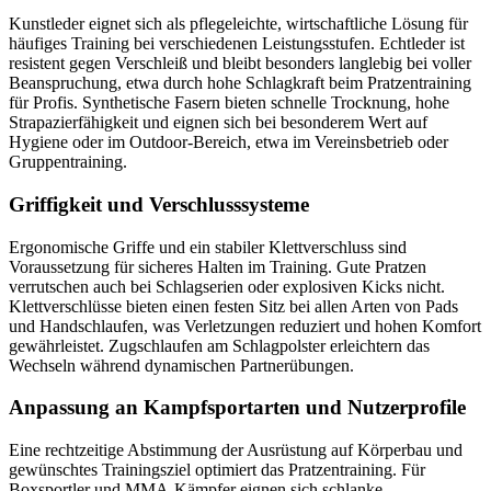
Kunstleder eignet sich als pflegeleichte, wirtschaftliche Lösung für
häufiges Training bei verschiedenen Leistungsstufen. Echtleder ist
resistent gegen Verschleiß und bleibt besonders langlebig bei voller
Beanspruchung, etwa durch hohe Schlagkraft beim Pratzentraining
für Profis. Synthetische Fasern bieten schnelle Trocknung, hohe
Strapazierfähigkeit und eignen sich bei besonderem Wert auf
Hygiene oder im Outdoor-Bereich, etwa im Vereinsbetrieb oder
Gruppentraining.
Griffigkeit und Verschlusssysteme
Ergonomische Griffe und ein stabiler Klettverschluss sind
Voraussetzung für sicheres Halten im Training. Gute Pratzen
verrutschen auch bei Schlagserien oder explosiven Kicks nicht.
Klettverschlüsse bieten einen festen Sitz bei allen Arten von Pads
und Handschlaufen, was Verletzungen reduziert und hohen Komfort
gewährleistet. Zugschlaufen am Schlagpolster erleichtern das
Wechseln während dynamischen Partnerübungen.
Anpassung an Kampfsportarten und Nutzerprofile
Eine rechtzeitige Abstimmung der Ausrüstung auf Körperbau und
gewünschtes Trainingsziel optimiert das Pratzentraining. Für
Boxsportler und MMA-Kämpfer eignen sich schlanke,