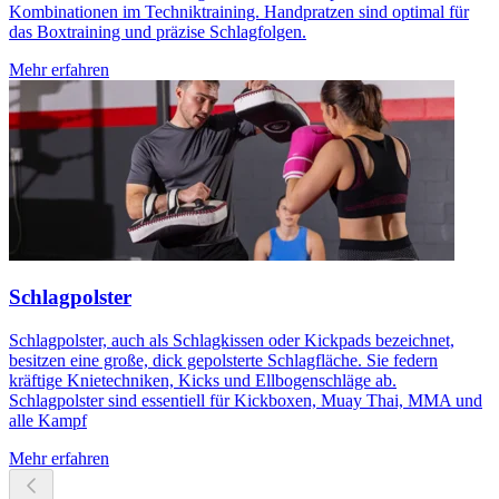
Kombinationen im Techniktraining. Handpratzen sind optimal für
das Boxtraining und präzise Schlagfolgen.
Mehr erfahren
Schlagpolster
Schlagpolster, auch als Schlagkissen oder Kickpads bezeichnet,
besitzen eine große, dick gepolsterte Schlagfläche. Sie federn
kräftige Knietechniken, Kicks und Ellbogenschläge ab.
Schlagpolster sind essentiell für Kickboxen, Muay Thai, MMA und
alle Kampf
Mehr erfahren