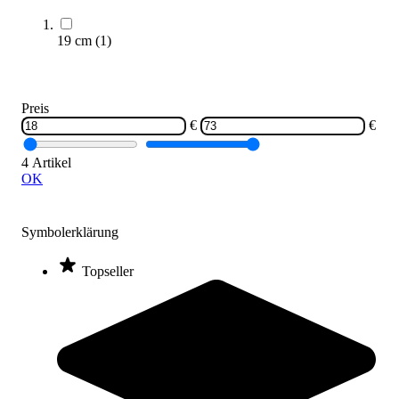
Sortieren nach
19 cm
(
1
)
SALE
Preis
€
€
4 Artikel
OK
Symbolerklärung
Ju-Sports® Schlagpolster PUNCH
Topseller
51,60 €
ab
Zum Produkt
Varianten zur Auswahl
Sofort lieferbar
SALE