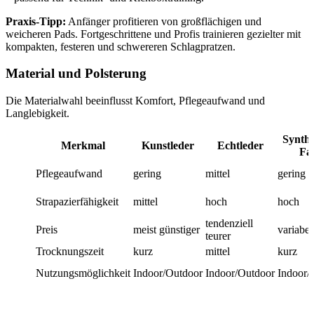
Praxis-Tipp:
Anfänger profitieren von großflächigen und
weicheren Pads. Fortgeschrittene und Profis trainieren gezielter mit
kompakten, festeren und schwereren Schlagpratzen.
Material und Polsterung
Die Materialwahl beeinflusst Komfort, Pflegeaufwand und
Langlebigkeit.
Synthe
Merkmal
Kunstleder
Echtleder
Fa
Pflegeaufwand
gering
mittel
gering
Strapazierfähigkeit
mittel
hoch
hoch
tendenziell
Preis
meist günstiger
variabel
teurer
Trocknungszeit
kurz
mittel
kurz
Nutzungsmöglichkeit
Indoor/Outdoor
Indoor/Outdoor
Indoor/