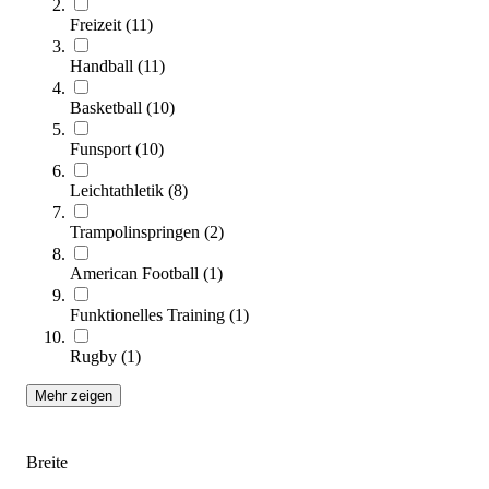
Freizeit
(
11
)
Kübler Sport® Gymnastikseil 10er-Set
26,95 €
Handball
(
11
)
Zum Produkt
Basketball
(
10
)
Längere Lieferzeit
Funsport
(
10
)
Leichtathletik
(
8
)
Trampolinspringen
(
2
)
American Football
(
1
)
Funktionelles Training
(
1
)
tanga sports® Markierscheiben 60er-Set MINI
Rugby
(
1
)
20,95 €
Mehr zeigen
Zum Produkt
Sofort lieferbar
Breite
SALE