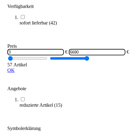
Verfügbarkeit
sofort lieferbar
(
42
)
Eurotramp® Kids Tramp PLAYGROUND
3.833,00 €
ab
Zum Produkt
Preis
€
€
Varianten zur Auswahl
Längere Lieferzeit
57 Artikel
OK
Angebote
reduzierte Artikel
(
15
)
Hally-Gally® Mini-Trampolin
5.980,00 €
ab
Symbolerklärung