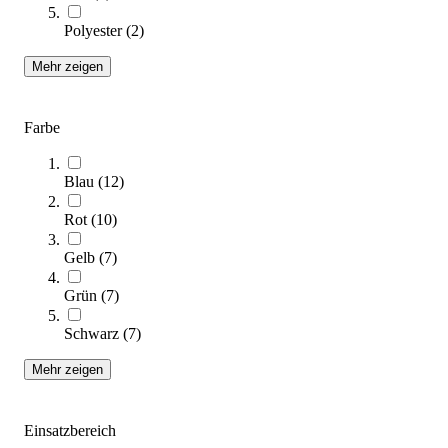
Zum Produkt
Polyester
(
2
)
Varianten zur Auswahl
Sofort lieferbar
Mehr zeigen
SALE
Farbe
Blau
(
12
)
Rot
(
10
)
Gelb
(
7
)
tanga sports® Stange für Übungshilfe, 80 cm
Grün
(
7
)
3,87 €
ab
Schwarz
(
7
)
Zum Produkt
Mehr zeigen
Varianten zur Auswahl
Sofort lieferbar
Einsatzbereich