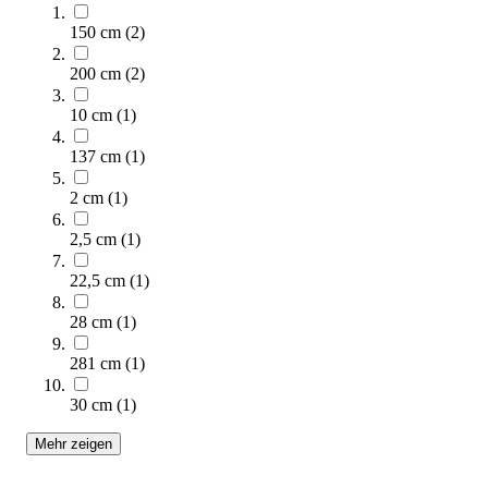
150 cm
(
2
)
200 cm
(
2
)
10 cm
(
1
)
137 cm
(
1
)
2 cm
(
1
)
tanga sports® Trainingshürde
2,5 cm
(
1
)
8,18 €
ab
22,5 cm
(
1
)
Zum Produkt
28 cm
(
1
)
Varianten zur Auswahl
Sofort lieferbar
281 cm
(
1
)
30 cm
(
1
)
Mehr zeigen