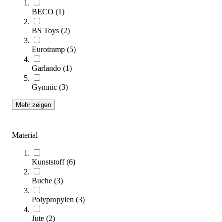
Kategorien & Filter
BECO
(
1
)
BS Toys
(
2
)
Sie lesen gerade Seite
1
Seite
2
Eurotramp
(
5
)
Garlando
(
1
)
Sortieren nach
Gymnic
(
3
)
SALE
Mehr zeigen
Material
Kunststoff
(
6
)
Buche
(
3
)
tanga sports® Stange für Übungshilfe, 100 cm
Polypropylen
(
3
)
5,11 €
ab
Jute
(
2
)