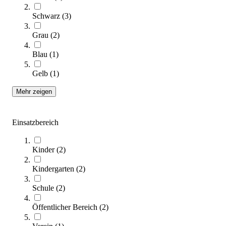
Zum Ratgeber
Schwarz
(
3
)
Kategorien & Filter
Grau
(
2
)
Sortieren nach
Blau
(
1
)
Gelb
(
1
)
Mehr zeigen
Einsatzbereich
Kinder
(
2
)
Hally-Gally® Trampolin Circus
Kindergarten
(
2
)
5.775,00 €
Schule
(
2
)
Zum Produkt
Längere Lieferzeit
Öffentlicher Bereich
(
2
)