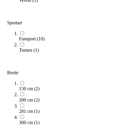
Verein
(
1
)
Sportart
Funsport
(
10
)
Turnen
(
1
)
Eurotramp® Kids Tramp PLAYGROUND
3.833,00 €
ab
Zum Produkt
Breite
Varianten zur Auswahl
Längere Lieferzeit
150 cm
(
2
)
200 cm
(
2
)
281 cm
(
1
)
300 cm
(
1
)