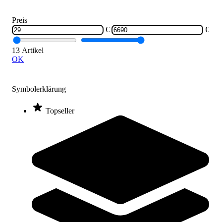
Preis
Hally-Gally® Mini-Trampolin
5.980,00 €
€
€
ab
13 Artikel
Zum Produkt
OK
Varianten zur Auswahl
Längere Lieferzeit
Symbolerklärung
Topseller
Hally-Gally® Trampolin 2000
6.689,00 €
ab
Zum Produkt