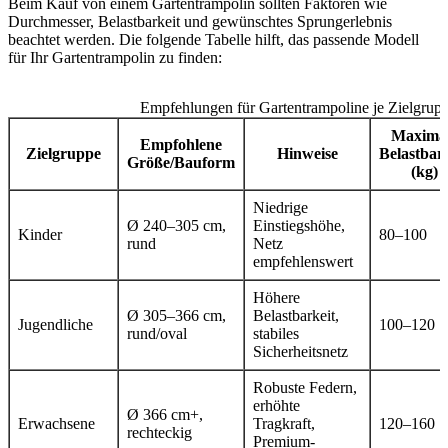
Beim Kauf von einem Gartentrampolin sollten Faktoren wie
Durchmesser, Belastbarkeit und gewünschtes Sprungerlebnis
beachtet werden. Die folgende Tabelle hilft, das passende Modell
für Ihr Gartentrampolin zu finden:
Empfehlungen für Gartentrampoline je Zielgrup
Maxima
Empfohlene
Zielgruppe
Hinweise
Belastbar
Größe/Bauform
(kg)
Niedrige
Ø 240–305 cm,
Einstiegshöhe,
Kinder
80–100
rund
Netz
empfehlenswert
Höhere
Ø 305–366 cm,
Belastbarkeit,
Jugendliche
100–120
rund/oval
stabiles
Sicherheitsnetz
Robuste Federn,
erhöhte
Ø 366 cm+,
Erwachsene
Tragkraft,
120–160
rechteckig
Premium-