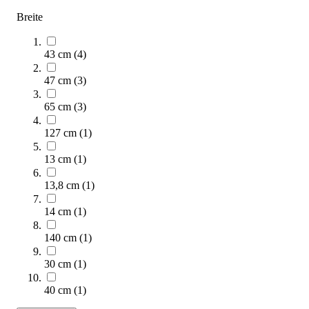
Bald wieder lieferbar
Breite
43 cm
(
4
)
47 cm
(
3
)
65 cm
(
3
)
127 cm
(
1
)
Kübler Sport® Bälle-Set KUNTERBUNT XL
13 cm
(
1
)
806,00 €
13,8 cm
(
1
)
Zum Produkt
Bald wieder lieferbar
14 cm
(
1
)
140 cm
(
1
)
30 cm
(
1
)
40 cm
(
1
)