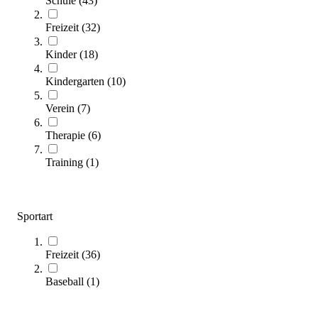
Schule
(
43
)
Freizeit
(
32
)
Kinder
(
18
)
Kübler Sport® Super-Spielebox
236,00 €
Kindergarten
(
10
)
Zum Produkt
Verein
(
7
)
Bald wieder lieferbar
Therapie
(
6
)
Training
(
1
)
Sportart
Freizeit
(
36
)
Kübler Sport® Jonglierbox
Baseball
(
1
)
226,00 €
Zum Produkt