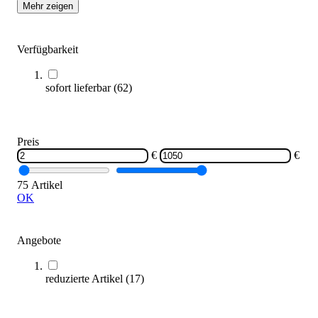
Mehr zeigen
Kübler Sport® Bälle-Set KUNTERBUNT
Verfügbarkeit
564,00 €
sofort lieferbar
(
62
)
Zum Produkt
Sofort lieferbar
Preis
€
€
75 Artikel
OK
Angebote
Sportbokx® Trampolin Kids
479,00 €
reduzierte Artikel
(
17
)
Zum Produkt
Bald wieder lieferbar