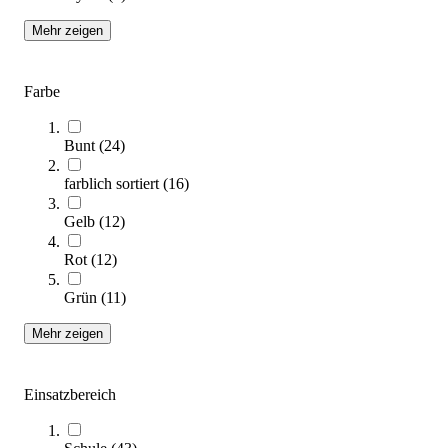
Zum Produkt
Mehr zeigen
Bald wieder lieferbar
Farbe
Bunt
(
24
)
farblich sortiert
(
16
)
Gelb
(
12
)
tanga sports® Moosgummibälle, 60er-Set
Rot
(
12
)
134,00 €
Grün
(
11
)
Zum Produkt
Sofort lieferbar
Mehr zeigen
Einsatzbereich