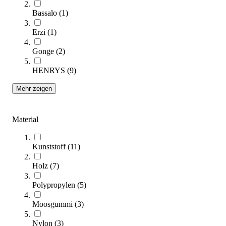
Kategorien & Filter
Bassalo
(
1
)
Erzi
(
1
)
Sie lesen gerade Seite
1
Seite
2
Gonge
(
2
)
Seite
3
HENRYS
(
9
)
Sortieren nach
Mehr zeigen
Material
Kunststoff
(
11
)
Holz
(
7
)
Polypropylen
(
5
)
Kübler Sport® Jonglierbox XXL
Moosgummi
(
3
)
514,00 €
Nylon
(
3
)