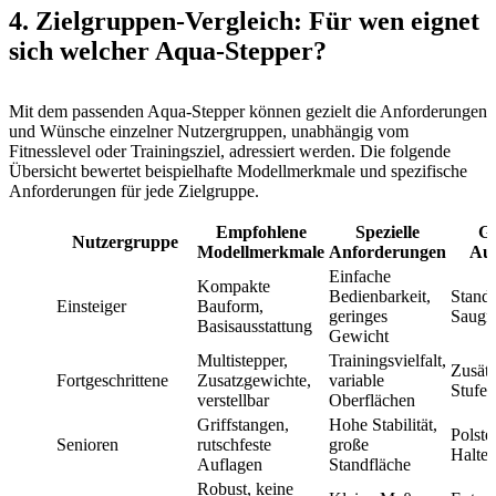
4. Zielgruppen-Vergleich: Für wen eignet
sich welcher Aqua-Stepper?
Mit dem passenden Aqua-Stepper können gezielt die Anforderungen
und Wünsche einzelner Nutzergruppen, unabhängig vom
Fitnesslevel oder Trainingsziel, adressiert werden. Die folgende
Übersicht bewertet beispielhafte Modellmerkmale und spezifische
Anforderungen für jede Zielgruppe.
Empfohlene
Spezielle
Ge
Nutzergruppe
Modellmerkmale
Anforderungen
Aus
Einfache
Kompakte
Bedienbarkeit,
Standa
Einsteiger
Bauform,
geringes
Saugn
Basisausstattung
Gewicht
Multistepper,
Trainingsvielfalt,
Zusätz
Fortgeschrittene
Zusatzgewichte,
variable
Stufen
verstellbar
Oberflächen
Griffstangen,
Hohe Stabilität,
Polster
Senioren
rutschfeste
große
Halteg
Auflagen
Standfläche
Robust, keine