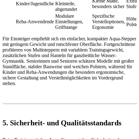
Kleine Maße,
Extra-
Kinder/Jugendliche
Kleinteile,
besonders sicher
Stufen
abgerundet
Modulare
Spezifische
Höhenv
Reha-Anwendende
Einstellungen,
Verstelloptionen,
Polste
Griffstange
Ergonomie
Für Einsteiger empfiehlt sich ein einfacher, kompakter Aqua-Stepper
mit geringem Gewicht und rutschfester Oberfläche. Fortgeschrittene
profitieren von Multisteppern mit variablem Trainingsgewicht,
zusätzlichen Stufen und Hanteln für ganzheitliche Wasser-
Gymnastik. Seniorinnen und Senioren schätzen Modelle mit großer
Standfläche, stabiler Bauweise und weichen Polstern, während für
Kinder und Reha-Anwendungen die besonders ergonomische,
sichere Gestaltung und Verstellmöglichkeiten im Vordergrund
stehen.
5. Sicherheit- und Qualitätsstandards