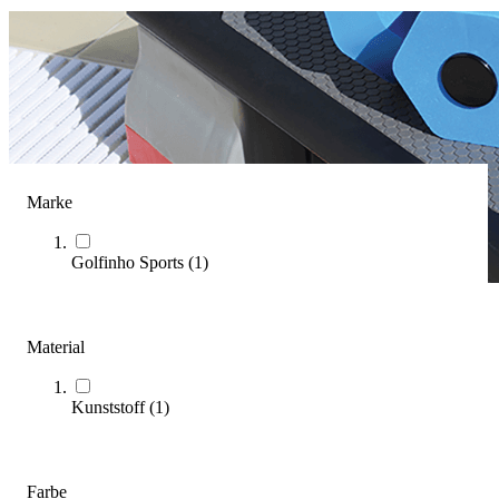
Marke
Golfinho Sports
(
1
)
Aqua Stepper
Material
(
2
Artikel)
Kunststoff
(
1
)
Mit unserem Kaufratgeber zu Aqua-Steppern finden Sie gezielt
das passende Modell für Ihr Wassertraining und erhalten fundierte
Entscheidungshilfen.
Farbe