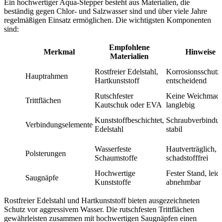
Ein hochwertiger Aqua-Stepper besteht aus Materialien, die
beständig gegen Chlor- und Salzwasser sind und über viele Jahre
regelmäßigen Einsatz ermöglichen. Die wichtigsten Komponenten
sind:
Empfohlene
Merkmal
Hinweise
Materialien
Rostfreier Edelstahl,
Korrosionsschutz
Hauptrahmen
Hartkunststoff
entscheidend
Rutschfester
Keine Weichmach
Trittflächen
Kautschuk oder EVA
langlebig
Kunststoffbeschichtet,
Schraubverbindu
Verbindungselemente
Edelstahl
stabil
Wasserfeste
Hautverträglich,
Polsterungen
Schaumstoffe
schadstofffrei
Hochwertige
Fester Stand, leic
Saugnäpfe
Kunststoffe
abnehmbar
Rostfreier Edelstahl und Hartkunststoff bieten ausgezeichneten
Schutz vor aggressivem Wasser. Die rutschfesten Trittflächen
gewährleisten zusammen mit hochwertigen Saugnäpfen einen