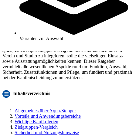
Aqua-Stepper Kaufberatung
Ein Aqua-Stepper eröffnet im Wassersport zahlreiche
Varianten zur Auswahl
Möglichkeiten, sowohl für gezieltes Ausdauer- und Krafttraining als
auch für Rehabilitation und Gruppenfitness. Wer mit dem Gedanken
spielt, einen Aqua-Stepper ins eigene Schwimmbecken oder in
Verein und Studio zu integrieren, sollte die vielseitigen Einsatz-
sowie Ausstattungsmöglichkeiten kennen. Dieser Ratgeber
vermittelt alle wesentlichen Aspekte rund um Funktion, Auswahl,
Sicherheit, Zusatzfunktionen und Pflege, um fundiert und praxisnah
bei der Kaufentscheidung zu unterstützen.
Inhaltsverzeichnis
Allgemeines über Aqua-Stepper
Vorteile und Anwendungsbereiche
Wichtige Kaufkriterien
Zielgruppen-Vergleich
Sicherheit und Nutzungshinweise