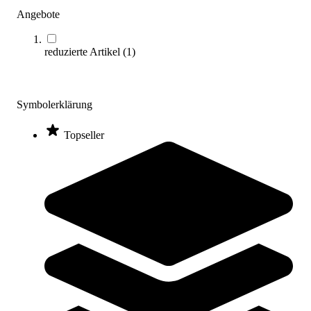
Angebote
reduzierte Artikel
(
1
)
Symbolerklärung
Topseller
Aqua Step, mit Saugnäpfen
89,95 €
Zum Produkt
Sofort lieferbar
Kategorien & Filter
Sortieren nach
Für jede Leistungsstufe: Der passende
Aqua-Stepper für Ihr Training