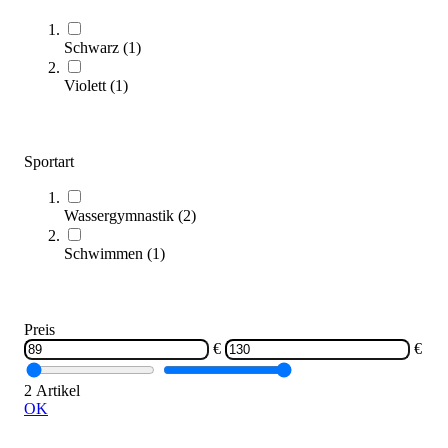
Zum Ratgeber
Kategorien & Filter
Schwarz
(
1
)
Sortieren nach
Violett
(
1
)
Sportart
Wassergymnastik
(
2
)
Schwimmen
(
1
)
Golfinho® Aqua-Step
129,00 €
Preis
€
€
Zum Produkt
Sofort lieferbar
2 Artikel
OK
SALE