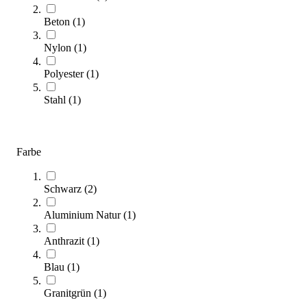
Varianten zur Auswahl
Beton
(
1
)
Längere Lieferzeit
Nylon
(
1
)
Polyester
(
1
)
Stahl
(
1
)
Farbe
Schwarz
(
2
)
Tischtennisnetz aus Aluminium
205,00 €
ab
Aluminium Natur
(
1
)
Zum Produkt
Anthrazit
(
1
)
Varianten zur Auswahl
Blau
(
1
)
Längere Lieferzeit
Granitgrün
(
1
)