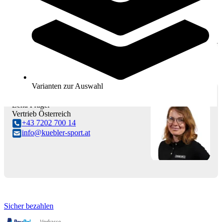
Ersatzteile Racketsport von Kübler Sport
Sie haben Fragen zum Thema Ersatzteile Racketsport? Unser Team
unterstützt Sie kompetent und unkompliziert – per Telefon, Mail
oder Kontaktformular. Unsere Ersatzteile Racketsport sind die ideale
Ergänzung für jedes Trainings- oder Sportumfeld und überzeugen
durch hohe Qualität, Funktionalität und Langlebigkeit.
Kontakt aufnehmen
Varianten zur Auswahl
Ansprechpartner & Kontakt
Lena Prager
Vertrieb Österreich
+43 7202 700 14
info@kuebler-sport.at
Sicher bezahlen