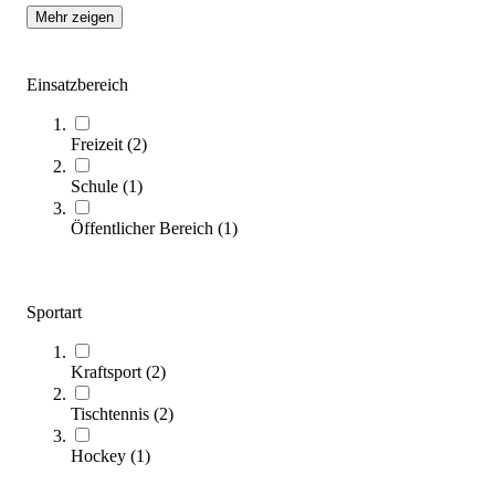
Mehr zeigen
Einsatzbereich
Freizeit
(
2
)
Tennisnetz Regulierband
Schule
(
1
)
15,40 €
ab
Öffentlicher Bereich
(
1
)
Zum Produkt
Varianten zur Auswahl
Sofort lieferbar
Sportart
SALE
Kraftsport
(
2
)
Tischtennis
(
2
)
Hockey
(
1
)