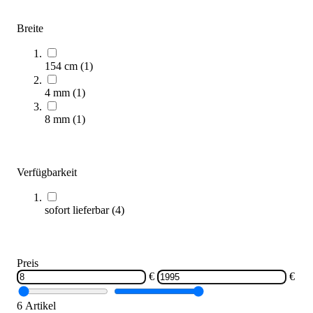
Breite
Ersatz-Besen für Abziehbesen
15,95 €
154 cm
(
1
)
Zum Produkt
Auslauf: Noch 4 verfügbar
4 mm
(
1
)
8 mm
(
1
)
Verfügbarkeit
sofort lieferbar
(
4
)
Ersatz Stahldrahtseil für Tennisnetze
25,95 €
Preis
€
€
Zum Produkt
Sofort lieferbar
SALE
6 Artikel