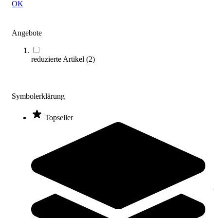
OK
Angebote
reduzierte Artikel
(
2
)
Hockey-Tape schwarz 25 m Rolle
Symbolerklärung
8,50 €
Topseller
Zum Produkt
Sofort lieferbar
Kategorien & Filter
Sortieren nach
Kontakt