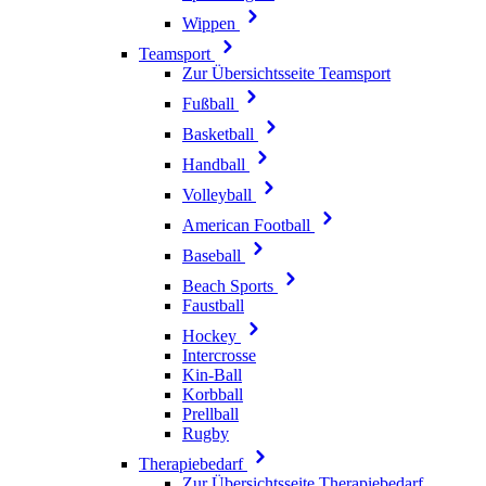
Wippen
Teamsport
Zur Übersichtsseite Teamsport
Fußball
Basketball
Handball
Volleyball
American Football
Baseball
Beach Sports
Faustball
Hockey
Intercrosse
Kin-Ball
Korbball
Prellball
Rugby
Therapiebedarf
Zur Übersichtsseite Therapiebedarf