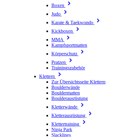
Boxen
Judo
Karate & Taekwondo
Kickboxen
MMA
Kampfsportmatten
Körperschutz
Pratzen
Trainingszubehör
Klettern
Zur Übersichtsseite Klettern
Boulderwände
Bouldermatten
Boulderausrüstung
Kletterwände
Kletterausrüstung
Klettertraining
Ninja Park
Slacklines