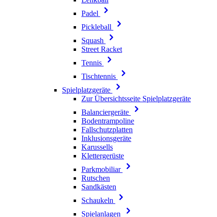
Padel
Pickleball
Squash
Street Racket
Tennis
Tischtennis
Spielplatzgeräte
Zur Übersichtsseite Spielplatzgeräte
Balanciergeräte
Bodentrampoline
Fallschutzplatten
Inklusionsgeräte
Karussells
Klettergerüste
Parkmobiliar
Rutschen
Sandkästen
Schaukeln
Spielanlagen