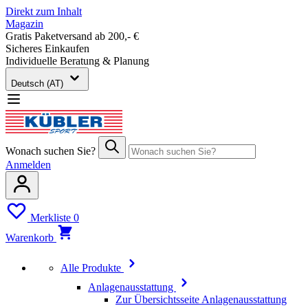
Direkt zum Inhalt
Magazin
Gratis Paketversand ab 200,- €
Sicheres Einkaufen
Individuelle Beratung & Planung
Deutsch (AT)
Wonach suchen Sie?
Anmelden
Merkliste
0
Warenkorb
Alle Produkte
Anlagenausstattung
Zur Übersichtsseite Anlagenausstattung