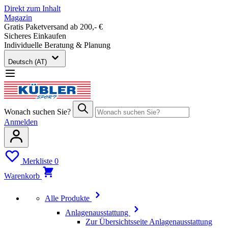
Direkt zum Inhalt
Magazin
Gratis Paketversand ab 200,- €
Sicheres Einkaufen
Individuelle Beratung & Planung
Deutsch (AT)
Wonach suchen Sie?
Anmelden
Merkliste
0
Warenkorb
Alle Produkte
Anlagenausstattung
Zur Übersichtsseite Anlagenausstattung