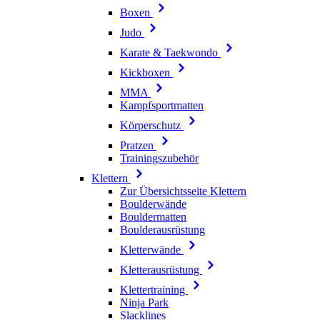
Boxen
Judo
Karate & Taekwondo
Kickboxen
MMA
Kampfsportmatten
Körperschutz
Pratzen
Trainingszubehör
Klettern
Zur Übersichtsseite Klettern
Boulderwände
Bouldermatten
Boulderausrüstung
Kletterwände
Kletterausrüstung
Klettertraining
Ninja Park
Slacklines