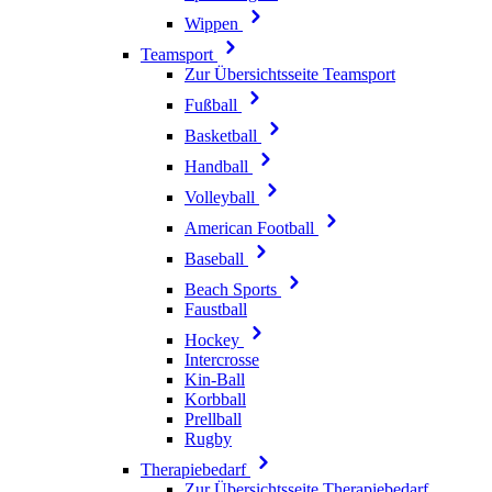
Wippen
Teamsport
Zur Übersichtsseite Teamsport
Fußball
Basketball
Handball
Volleyball
American Football
Baseball
Beach Sports
Faustball
Hockey
Intercrosse
Kin-Ball
Korbball
Prellball
Rugby
Therapiebedarf
Zur Übersichtsseite Therapiebedarf