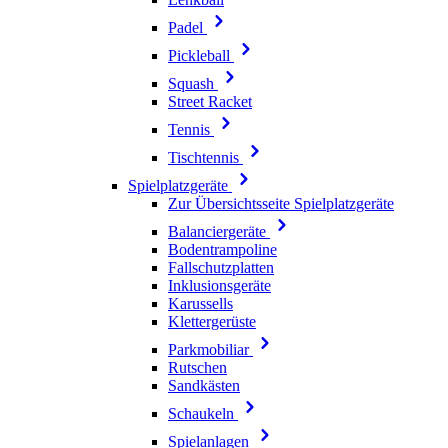
Padel
Pickleball
Squash
Street Racket
Tennis
Tischtennis
Spielplatzgeräte
Zur Übersichtsseite Spielplatzgeräte
Balanciergeräte
Bodentrampoline
Fallschutzplatten
Inklusionsgeräte
Karussells
Klettergerüste
Parkmobiliar
Rutschen
Sandkästen
Schaukeln
Spielanlagen