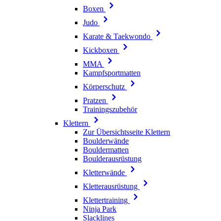
Boxen
Judo
Karate & Taekwondo
Kickboxen
MMA
Kampfsportmatten
Körperschutz
Pratzen
Trainingszubehör
Klettern
Zur Übersichtsseite Klettern
Boulderwände
Bouldermatten
Boulderausrüstung
Kletterwände
Kletterausrüstung
Klettertraining
Ninja Park
Slacklines