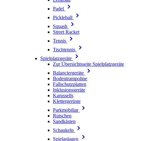
Padel
Pickleball
Squash
Street Racket
Tennis
Tischtennis
Spielplatzgeräte
Zur Übersichtsseite Spielplatzgeräte
Balanciergeräte
Bodentrampoline
Fallschutzplatten
Inklusionsgeräte
Karussells
Klettergerüste
Parkmobiliar
Rutschen
Sandkästen
Schaukeln
Spielanlagen