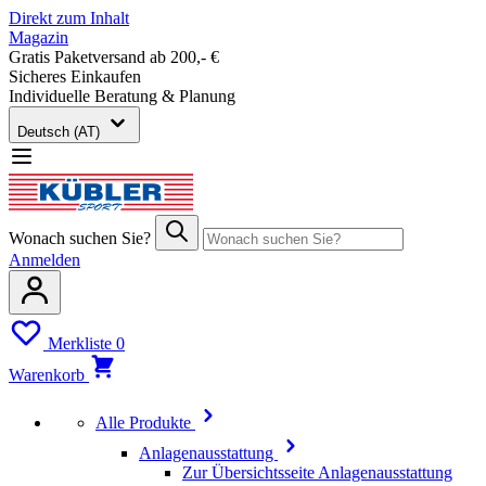
Direkt zum Inhalt
Magazin
Gratis Paketversand ab 200,- €
Sicheres Einkaufen
Individuelle Beratung & Planung
Deutsch (AT)
Wonach suchen Sie?
Anmelden
Merkliste
0
Warenkorb
Alle Produkte
Anlagenausstattung
Zur Übersichtsseite Anlagenausstattung