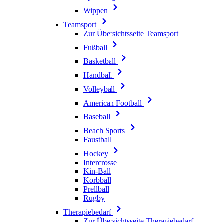
Wippen
Teamsport
Zur Übersichtsseite Teamsport
Fußball
Basketball
Handball
Volleyball
American Football
Baseball
Beach Sports
Faustball
Hockey
Intercrosse
Kin-Ball
Korbball
Prellball
Rugby
Therapiebedarf
Zur Übersichtsseite Therapiebedarf