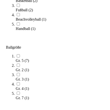
Basketball
(
2
)
Sofort lieferbar
Fußball
(
2
)
Beachvolleyball
(
1
)
Handball
(
1
)
Ballgröße
Trial® Volleyball SUPERSOFT
21,95 €
Gr. 5
(
7
)
Zum Produkt
Gr. 2
(
1
)
Sofort lieferbar
Gr. 3
(
1
)
SALE
Gr. 4
(
1
)
Gr. 7
(
1
)