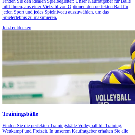
Finden Sie den idealen Spielbegleiter: Unser Kaufratgeber für Bälle
hilft Ihnen, aus einer Vielzahl von Optionen den perfekten Ball für
jeden Sport und jedes Spielniveau auszuwählen, um das
Spielerlebnis zu maximieren.
Jetzt entdecken
Trainingsbälle
Finden Sie die perfekten Trainingsbälle Volleyball für Training,
Wettkampf und Freizeit. In unserem Kaufratgeber erhalten Sie alle