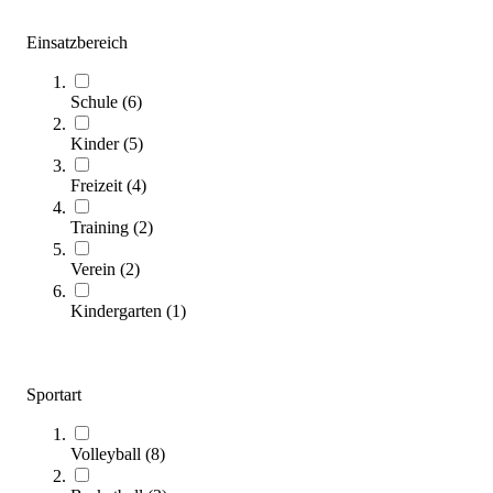
Einsatzbereich
Molten® Volleyball MS-500-LUV
25,95 €
Schule
(
6
)
Zum Produkt
Kinder
(
5
)
Sofort lieferbar
Freizeit
(
4
)
Training
(
2
)
Verein
(
2
)
Kindergarten
(
1
)
Trial® Volleyball ULTIMA SOFT
Sportart
20,95 €
ab
Zum Produkt
Volleyball
(
8
)
Varianten zur Auswahl