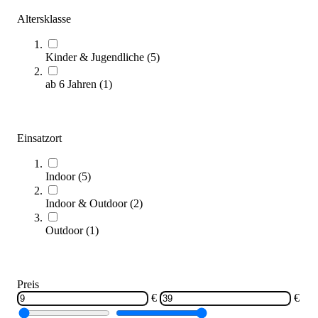
Altersklasse
Kinder & Jugendliche
(
5
)
Mikasa® Volleyball VS170W
38,80 €
ab
ab 6 Jahren
(
1
)
Zum Produkt
Varianten zur Auswahl
Sofort lieferbar
Einsatzort
Indoor
(
5
)
Indoor & Outdoor
(
2
)
Outdoor
(
1
)
Preis
Trial® Reaktionsball WOPPER
31,95 €
€
€
ab