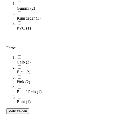
SALE
Gummi
(
2
)
Kunstleder
(
1
)
PVC
(
1
)
Farbe
Kübler Sport® ProSoft® Volleyball
19,60 €
Gelb
(
3
)
Blau
(
2
)
Zum Produkt
Sofort lieferbar
Pink
(
2
)
Blau / Gelb
(
1
)
Bunt
(
1
)
Mehr zeigen