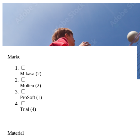
Marke
Mikasa
(
2
)
Molten
(
2
)
Freizeitbälle
ProSoft
(
1
)
(
9
Artikel)
Trial
(
4
)
Kategorien & Filter
Sortieren nach
Material