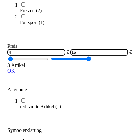
Sofort lieferbar
Freizeit
(
2
)
Funsport
(
1
)
Preis
€
€
3 Artikel
Volley® Soft Saucer Wurfscheibe
OK
6,20 €
Zum Produkt
Angebote
Sofort lieferbar
reduzierte Artikel
(
1
)
Symbolerklärung