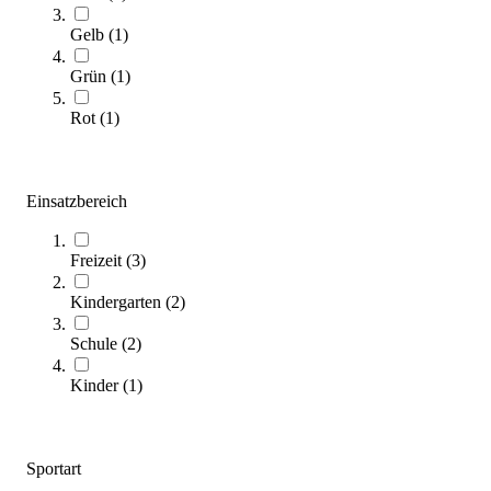
Zum Ratgeber
Gelb
(
1
)
Kategorien & Filter
Grün
(
1
)
Sortieren nach
Rot
(
1
)
SALE
Einsatzbereich
Freizeit
(
3
)
Kindergarten
(
2
)
Schule
(
2
)
tanga sports® Soft Wurfscheibe
Kinder
(
1
)
4,95 €
ab
Zum Produkt
Sportart
Varianten zur Auswahl