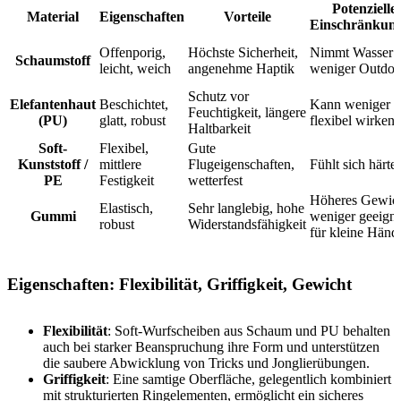
Potenzielle
Material
Eigenschaften
Vorteile
Einschränkun
Offenporig,
Höchste Sicherheit,
Nimmt Wasser a
Schaumstoff
leicht, weich
angenehme Haptik
weniger Outdoo
Schutz vor
Elefantenhaut
Beschichtet,
Kann weniger
Feuchtigkeit, längere
(PU)
glatt, robust
flexibel wirken
Haltbarkeit
Soft-
Flexibel,
Gute
Kunststoff /
mittlere
Flugeigenschaften,
Fühlt sich härte
PE
Festigkeit
wetterfest
Höheres Gewich
Elastisch,
Sehr langlebig, hohe
Gummi
weniger geeigne
robust
Widerstandsfähigkeit
für kleine Händ
Eigenschaften: Flexibilität, Griffigkeit, Gewicht
Flexibilität
: Soft-Wurfscheiben aus Schaum und PU behalten
auch bei starker Beanspruchung ihre Form und unterstützen
die saubere Abwicklung von Tricks und Jonglierübungen.
Griffigkeit
: Eine samtige Oberfläche, gelegentlich kombiniert
mit strukturierten Ringelementen, ermöglicht ein sicheres