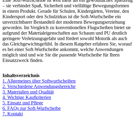
Eine Soft-Wurfscheibe ist weit mehr als ein gewöhnliches Spielzeug
– sie verbindet Spaß, Sicherheit und vielfältige Bewegungsformen
in einem Produkt. Gerade für Schulen, Kindergärten, Vereine, den
Kindersport oder den Schulzirkus ist die Soft-Wurfscheibe ein
unverzichtbarer Bestandteil der modernen Bewegungserziehung
geworden. Im Vergleich zu konventionellen Flugscheiben bietet sie
aufgrund der Materialeigenschaften aus Schaum und PU deutlich
geringere Verletzungsgefahr und fördert sowohl Motorik als auch
das Gleichgewichtsgefühl. In diesem Ratgeber erfahren Sie, worauf
es bei einer Soft-Wurfscheibe ankommt, welche Anwendungen
möglich sind und wie Sie die passende Wurfscheibe für Ihren
Einsatzzweck finden.
Inhaltsverzeichnis
1. Allgemeines über Softwurfscheiben
2. Verschiedene Anwendungsbereiche
3. Materialien und Qualität
4. Wichtige Kaufkriterien
5. Einsatz und Pflege
6. FAQs zur Soft-Wurfscheibe
7. Kontakt