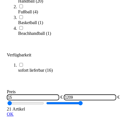
Handball
(
20
)
Fußball
(
4
)
tanga sports® Tchoukball Netz-Rückprallwand
255,00 €
ab
Basketball
(
1
)
Beachhandball
(
1
)
Zum Produkt
Varianten zur Auswahl
Sofort lieferbar
Verfügbarkeit
sofort lieferbar
(
16
)
Preis
€
€
AIR-Body® OUTDOOR
21 Artikel
473,00 €
ab
OK
Zum Produkt