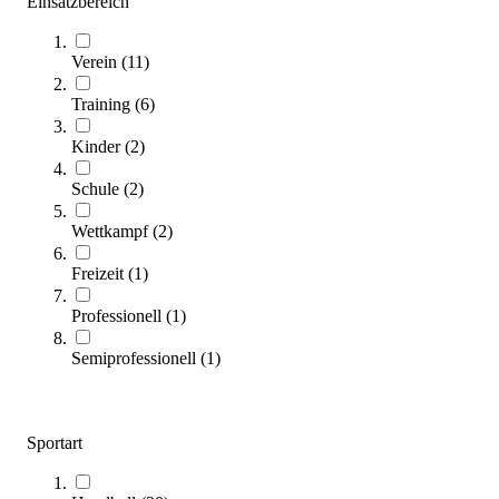
Einsatzbereich
Verein
(
11
)
Training
(
6
)
Kinder
(
2
)
Torverkleinerung für Handballtor PES-Gurtband
Schule
(
2
)
155,00 €
Wettkampf
(
2
)
Zum Produkt
Freizeit
(
1
)
Noch 2 auf Lager
Professionell
(
1
)
SALE
Semiprofessionell
(
1
)
Sportart