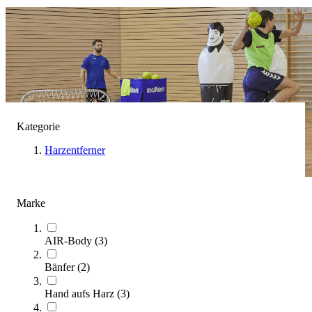
Kategorie
Harzentferner
Marke
Handballtraining
(
21
Artikel)
AIR-Body
(
3
)
Entdecken Sie hochwertiges Handball Zubehör für Teamsport,
Bänfer
(
2
)
Training und Wettkampf. Jetzt optimal ausgerüstet in die neue
Saison starten.
Hand aufs Harz
(
3
)