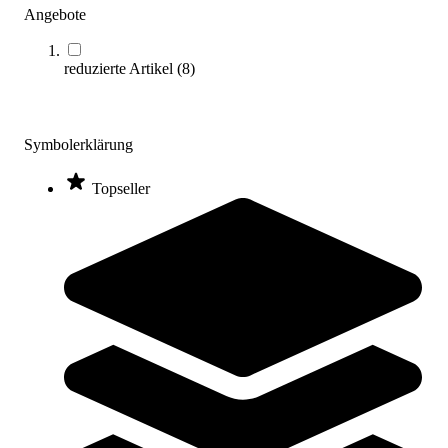
Angebote
Varianten zur Auswahl
Sofort lieferbar
reduzierte Artikel
(
8
)
Symbolerklärung
Topseller
Handballgegner-Dummy Aufsatz Schusstrainingsfigur
391,00 €
Zum Produkt
Längere Lieferzeit