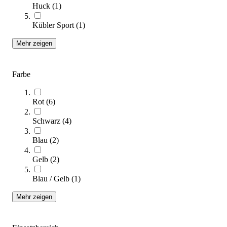
Zum Ratgeber
Huck
(
1
)
Kategorien & Filter
Kübler Sport
(
1
)
Sortieren nach
Mehr zeigen
SALE
Farbe
Rot
(
6
)
Schwarz
(
4
)
Blau
(
2
)
Gelb
(
2
)
Kübler Sport® Tchoukball Gr. 2
25,20 €
Blau / Gelb
(
1
)
Mehr zeigen
Zum Produkt
Sofort lieferbar