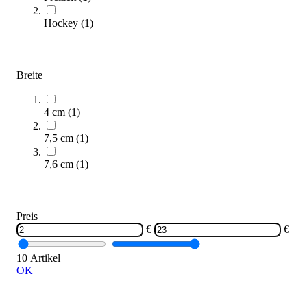
Hockey
(
1
)
Breite
Fixverschlüsse für Luftballons
12,60 €
4 cm
(
1
)
Zum Produkt
7,5 cm
(
1
)
Sofort lieferbar
SALE
7,6 cm
(
1
)
Preis
€
€
10 Artikel
OK
Kübler Sport® 2 in 1 Gelenk für Übungshilfe