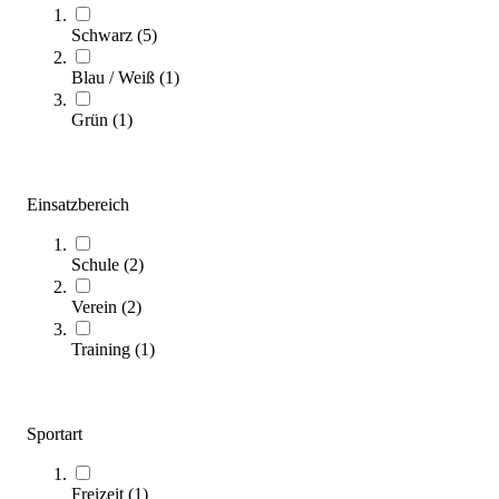
Varianten zur Auswahl
Schwarz
(
5
)
Sofort lieferbar
SALE
Blau / Weiß
(
1
)
Grün
(
1
)
Einsatzbereich
Schule
(
2
)
Seilklemme CLAMCLEAT® JUNIOR
Verein
(
2
)
6,19 €
Training
(
1
)
Zum Produkt
Sofort lieferbar
SALE
Sportart
Freizeit
(
1
)