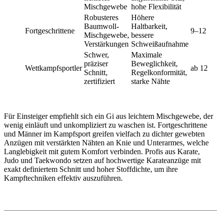
Mischgewebe
hohe Flexibilität
Robusteres
Höhere
Baumwoll-
Haltbarkeit,
Fortgeschrittene
9–12
Mischgewebe,
bessere
Verstärkungen
Schweißaufnahme
Schwer,
Maximale
präziser
Beweglichkeit,
Wettkampfsportler
ab 12
Schnitt,
Regelkonformität,
zertifiziert
starke Nähte
Für Einsteiger empfiehlt sich ein Gi aus leichtem Mischgewebe, der
wenig einläuft und unkompliziert zu waschen ist. Fortgeschrittene
und Männer im Kampfsport greifen vielfach zu dichter gewebten
Anzügen mit verstärkten Nähten an Knie und Unterarmes, welche
Langlebigkeit mit gutem Komfort verbinden. Profis aus Karate,
Judo und Taekwondo setzen auf hochwertige Karateanzüge mit
exakt definiertem Schnitt und hoher Stoffdichte, um ihre
Kampftechniken effektiv auszuführen.