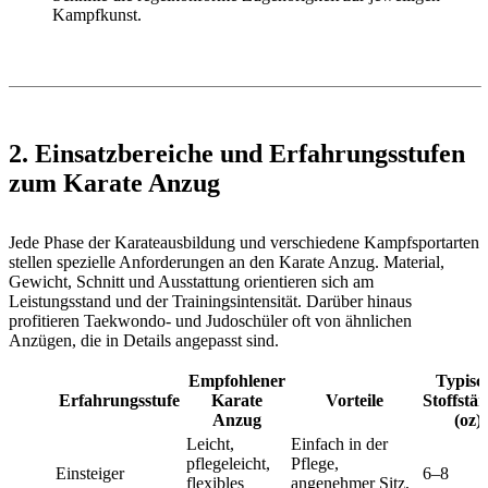
Kampfkunst.
2. Einsatzbereiche und Erfahrungsstufen
zum Karate Anzug
Jede Phase der Karateausbildung und verschiedene Kampfsportarten
stellen spezielle Anforderungen an den Karate Anzug. Material,
Gewicht, Schnitt und Ausstattung orientieren sich am
Leistungsstand und der Trainingsintensität. Darüber hinaus
profitieren Taekwondo- und Judoschüler oft von ähnlichen
Anzügen, die in Details angepasst sind.
Empfohlener
Typisc
Erfahrungsstufe
Karate
Vorteile
Stoffstä
Anzug
(oz)
Leicht,
Einfach in der
pflegeleicht,
Pflege,
Einsteiger
6–8
flexibles
angenehmer Sitz,