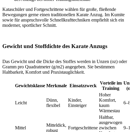
Kataschüler und Fortgeschrittene wählen für große, fließende
Bewegungen gerne einen traditionellen Karate Anzug. Im Kumite
sowie für anspruchsvolle Schnellkrafttechniken empfiehlt sich ein
moderner, sportlicher Schnitt.
Gewicht und Stoffdichte des Karate Anzugs
Das Gewicht und die Dicke des Stoffes werden in Unzen (oz) oder
Gramm pro Quadratmeter (g/m2) angegeben. Sie bestimmen
Haltbarkeit, Komfort und Praxistauglichkeit.
Vorteile im
Unz
Gewichtsklasse
Merkmale
Einsatzzweck
Training
(oz
Hoher
Dünn,
Kinder,
Komfort,
Leicht
6–8
flexibel
Einsteiger
kaum
Wärmestau
Haltbar,
ausgewogen
Mitteldick,
Mittel
Fortgeschrittene
zwischen
9–1
robust