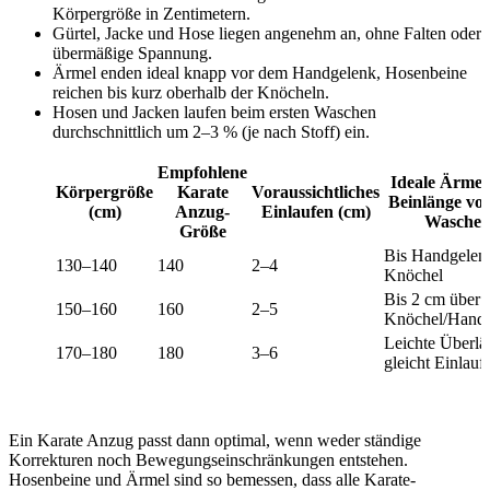
Körpergröße in Zentimetern.
Gürtel, Jacke und Hose liegen angenehm an, ohne Falten oder
übermäßige Spannung.
Ärmel enden ideal knapp vor dem Handgelenk, Hosenbeine
reichen bis kurz oberhalb der Knöcheln.
Hosen und Jacken laufen beim ersten Waschen
durchschnittlich um 2–3 % (je nach Stoff) ein.
Empfohlene
Ideale Ärmel
Körpergröße
Karate
Voraussichtliches
Beinlänge vo
(cm)
Anzug-
Einlaufen (cm)
Wasche
Größe
Bis Handgelen
130–140
140
2–4
Knöchel
Bis 2 cm über
150–160
160
2–5
Knöchel/Hand
Leichte Überlä
170–180
180
3–6
gleicht Einlauf
Ein Karate Anzug passt dann optimal, wenn weder ständige
Korrekturen noch Bewegungseinschränkungen entstehen.
Hosenbeine und Ärmel sind so bemessen, dass alle Karate-