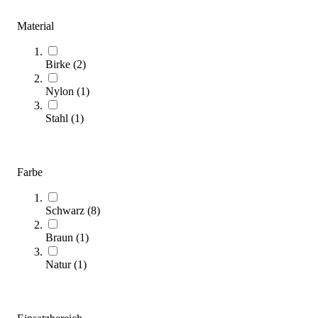
Zum Ratgeber
Kategorien & Filter
Material
Sortieren nach
Birke
(
2
)
Nylon
(
1
)
Stahl
(
1
)
Farbe
Schwarz
(
8
)
BH Fitness® Bauchbank L835BB
871,00 €
Braun
(
1
)
Zum Produkt
Natur
(
1
)
Längere Lieferzeit