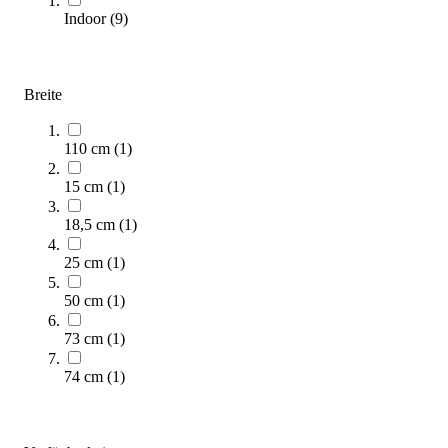
195,00 €
Indoor
(
9
)
Zum Produkt
Noch 3 auf Lager
Breite
110 cm
(
1
)
15 cm
(
1
)
18,5 cm
(
1
)
25 cm
(
1
)
Body-Solid® Klimmzug- & Dipsstation
50 cm
(
1
)
577,00 €
73 cm
(
1
)
Zum Produkt
Längere Lieferzeit
74 cm
(
1
)