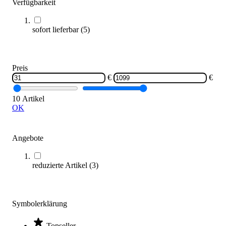
Verfügbarkeit
sofort lieferbar
(
5
)
Beinhebe-Trainer für Sprossenwand
Preis
1.098,00 €
€
€
10 Artikel
Zum Produkt
OK
Längere Lieferzeit
SALE
Angebote
reduzierte Artikel
(
3
)
Symbolerklärung
Body-Solid® AB Wheel
Topseller