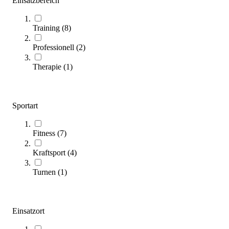
Einsatzbereich
Training
(
8
)
Professionell
(
2
)
Therapie
(
1
)
UpForm® Verstellbare Bauchbank
944,00 €
Sportart
Zum Produkt
Längere Lieferzeit
Fitness
(
7
)
Kraftsport
(
4
)
Turnen
(
1
)
Einsatzort
Pedalo® Dipbügel für Sprossenwand