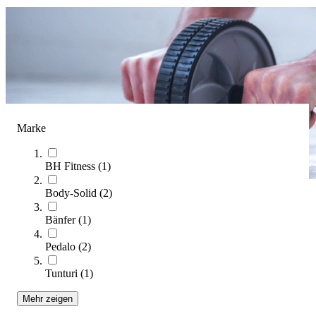
Marke
BH Fitness
(
1
)
Body-Solid
(
2
)
Bauchtrainer
Bänfer
(
1
)
(
10
Artikel)
Pedalo
(
2
)
Finden Sie den passenden Bauchtrainer für Ihr Training! In
Tunturi
(
1
)
unserem Ratgeber erfahren Sie, worauf es beim Kauf ankommt –
von der richtigen Ausführung bis zur Trainingsvielfalt.
Mehr zeigen