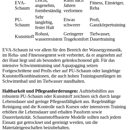
Leicht,
Kann nach
EVA-
Fitness, Einsteiger,
angenehm,
Jahren
Schaum
Reha
formbeständig
verformen
Sehr
PU-
Etwas
Profi,
langlebig,
Schaum
schwerer
Ganzkörpertraining
fester Halt
Robust,
Geringerer
Tiefwasser,
Kunststoff
wasserresistent
Tragekomfort
Dauertraining
EVA-Schaum ist vor allem für den Bereich der Wassergymnastik,
im Reha- und Fitnesssegment weit verbreitet, da er angenehm auf
der Haut liegt und als besonders gelenkschonend gilt. Für das
intensive Schwimmtraining und Aquajogging setzen
Fortgeschrittene und Profis eher auf PU-Schaum oder langlebige
Kunststoffkombinationen, die auch hohen Trainingsumfängen im
Schwimmbad und im Tiefwasser standhalten.
Haltbarkeit und Pflegeanforderungen:
Auftriebshilfen aus
robustem PU-Schaum oder Kunststoff zeichnen sich durch lange
Lebensdauer und geringe Pflegeanfälligkeit aus. Regelmäßige
Reinigung und die Kontrolle nach Kursen oder intensivem Training
erhöhen die Lebensdauer und erhalten Passform sowie
Dauerelastizität. Schaumstoffbasierte Modelle sollten nach jedem
Einsatz gut getrocknet und gereinigt werden, um die
Materialeigenschaften beizubehalten.