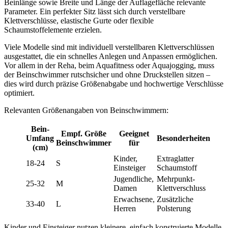
Beinlänge sowie Breite und Länge der Auflagefläche relevante
Parameter. Ein perfekter Sitz lässt sich durch verstellbare
Klettverschlüsse, elastische Gurte oder flexible
Schaumstoffelemente erzielen.
Viele Modelle sind mit individuell verstellbaren Klettverschlüssen
ausgestattet, die ein schnelles Anlegen und Anpassen ermöglichen.
Vor allem in der Reha, beim Aquafitness oder Aquajogging, muss
der Beinschwimmer rutschsicher und ohne Druckstellen sitzen –
dies wird durch präzise Größenabgabe und hochwertige Verschlüsse
optimiert.
Relevanten Größenangaben von Beinschwimmern:
Bein-
Empf. Größe
Geeignet
Umfang
Besonderheiten
Beinschwimmer
für
(cm)
Kinder,
Extraglatter
18-24
S
Einsteiger
Schaumstoff
Jugendliche,
Mehrpunkt-
25-32
M
Damen
Klettverschluss
Erwachsene,
Zusätzliche
33-40
L
Herren
Polsterung
Kinder und Einsteiger nutzen kleinere, einfach konstruierte Modelle,