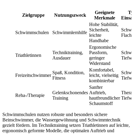
Geeignete
Ty
Zielgruppe
Nutzungszweck
Merkmale
Einsa
Hohe Stabilität,
Sicherheit,
Schwi
Schwimmschulen
Schwimmlernhilfe
leichte
Flachw
Handhabe
Ergonomische
Techniktraining,
Passform,
Schwi
Triathletinnen
Ausdauer
geringer
Tiefwa
Widerstand
Komfortabel,
Spaß, Kondition,
Schwi
Freizeitschwimmer
leicht, vielseitig
Fitness
Tiefwa
kombinierbar
Sanfter
Gelenkschonendes
Auftrieb,
Therap
Reha-/Therapie
Training
hautfreundlicher
Tiefwa
Schaumstoff
Schwimmschulen nutzen robuste und besonders sichere
Beinschwimmer, die Wassergewöhnung und Schwimmtechnik
gezielt fördern. Im Techniktraining setzen Triathletinnen auf leichte,
ergonomisch geformte Modelle, die optimalen Auftrieb und