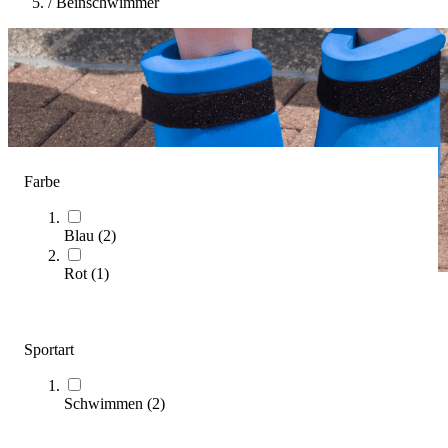
/
Beinschwimmer
Farbe
Blau
(
2
)
Rot
(
1
)
Beinschwimmer
Sportart
(
3
Artikel)
Unser Kaufratgeber zu Beinschwimmern bietet Ihnen einen
Schwimmen
(
2
)
fundierten Überblick über Auswahl, Anwendung und wichtige
Kaufkriterien.