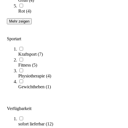
Grün
(
4
)
Rot
(
4
)
Mehr zeigen
Sportart
O'Live® Medizinball Rebounder
Kraftsport
(
7
)
453,00 €
Fitness
(
5
)
Zum Produkt
Längere Lieferzeit
Physiotherapie
(
4
)
Gewichtheben
(
1
)
Verfügbarkeit
sofort lieferbar
(
12
)