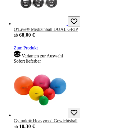
O'Live® Medizinball DUAL GRIP
68,00 €
ab
Zum Produkt
Varianten zur Auswahl
Sofort lieferbar
Gymnic® Heavymed Gewichtsball
10,30 €
ab