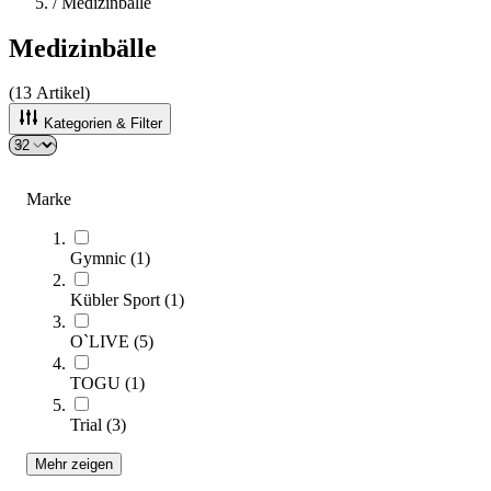
/
Medizinbälle
Medizinbälle
(
13
Artikel)
Kategorien & Filter
Sortieren nach
Marke
Gymnic
(
1
)
Kübler Sport
(
1
)
O`LIVE
(
5
)
TOGU
(
1
)
Kübler Sport® Medizinball aus Leder
Trial
(
3
)
44,95 €
ab
Mehr zeigen