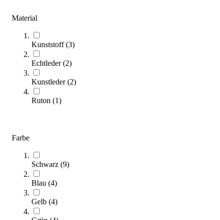
Zum Produkt
Varianten zur Auswahl
Material
Sofort lieferbar
Kunststoff
(
3
)
SALE
Echtleder
(
2
)
Kunstleder
(
2
)
Ruton
(
1
)
Farbe
tanga sports® Medizinball aus Leder
84,95 €
ab
Schwarz
(
9
)
Zum Produkt
Blau
(
4
)
Varianten zur Auswahl
Gelb
(
4
)
Nur wenige auf Lager