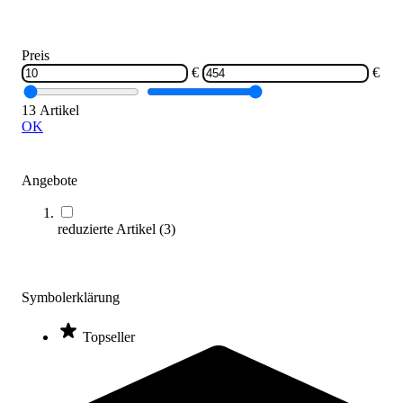
O'Live® Mini Functional Ball
68,00 €
ab
Preis
€
€
Zum Produkt
Varianten zur Auswahl
13 Artikel
Sofort lieferbar
OK
Angebote
reduzierte Artikel
(
3
)
Symbolerklärung
O'Live® Functional Ball
76,00 €
ab
Topseller
Zum Produkt
Varianten zur Auswahl