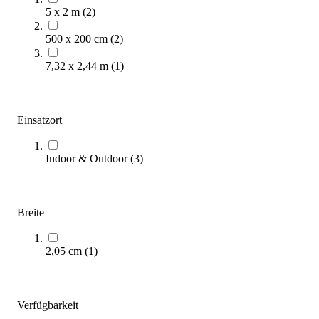
5 x 2 m
(
2
)
500 x 200 cm
(
2
)
7,32 x 2,44 m
(
1
)
Einsatzort
ÖKO Fußballtornetze aus Polymilchsäure
226,00 €
ab
Indoor & Outdoor
(
3
)
Zum Produkt
Varianten zur Auswahl
Sofort lieferbar
Breite
2,05 cm
(
1
)
Verfügbarkeit