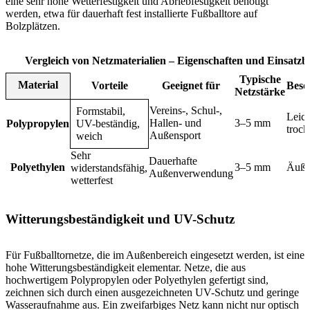
eine sehr hohe Wetterfestigkeit und Abriebfestigkeit benötigt
werden, etwa für dauerhaft fest installierte Fußballtore auf
Bolzplätzen.
Vergleich von Netzmaterialien – Eigenschaften und Einsatzb
Typische
Material
Vorteile
Geeignet für
Beso
Netzstärke
Vereins-, Schul-,
Formstabil,
Leich
Hallen- und
3–5 mm
Polypropylen
UV-beständig,
troc
Außensport
weich
Sehr
Dauerhafte
Polyethylen
3–5 mm
Äußer
widerstandsfähig,
Außenverwendung
wetterfest
Witterungsbeständigkeit und UV-Schutz
Für Fußballtornetze, die im Außenbereich eingesetzt werden, ist eine
hohe Witterungsbeständigkeit elementar. Netze, die aus
hochwertigem Polypropylen oder Polyethylen gefertigt sind,
zeichnen sich durch einen ausgezeichneten UV-Schutz und geringe
Wasseraufnahme aus. Ein zweifarbiges Netz kann nicht nur optisch