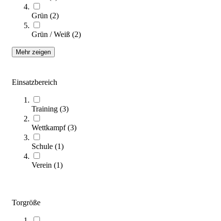
Zum Ratgeber
Grün
(
2
)
Kategorien & Filter
Grün / Weiß
(
2
)
Sortieren nach
Mehr zeigen
Einsatzbereich
Training
(
3
)
Wettkampf
(
3
)
Schule
(
1
)
Engmaschiges Jugendtornetz
Verein
(
1
)
319,00 €
Zum Produkt
Sofort lieferbar
Torgröße