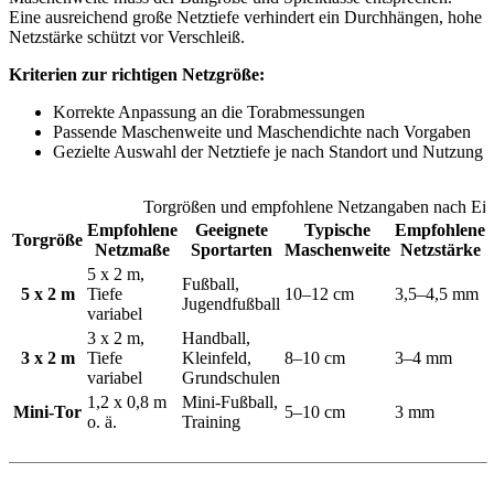
Eine ausreichend große Netztiefe verhindert ein Durchhängen, hohe
Netzstärke schützt vor Verschleiß.
Kriterien zur richtigen Netzgröße:
Korrekte Anpassung an die Torabmessungen
Passende Maschenweite und Maschendichte nach Vorgaben
Gezielte Auswahl der Netztiefe je nach Standort und Nutzung
Torgrößen und empfohlene Netzangaben nach Ein
Empfohlene
Geeignete
Typische
Empfohlene
Torgröße
Netzmaße
Sportarten
Maschenweite
Netzstärke
5 x 2 m,
Fußball,
5 x 2 m
Tiefe
10–12 cm
3,5–4,5 mm
Jugendfußball
variabel
3 x 2 m,
Handball,
3 x 2 m
Tiefe
Kleinfeld,
8–10 cm
3–4 mm
variabel
Grundschulen
1,2 x 0,8 m
Mini-Fußball,
Mini-Tor
5–10 cm
3 mm
o. ä.
Training