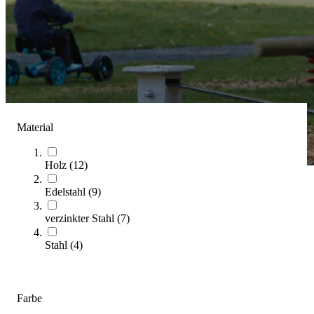
Material
Holz
(
12
)
Edelstahl
(
9
)
PLAYPARC
verzinkter Stahl
(
7
)
(Artikel
1
-
32
von
72
)
Stahl
(
4
)
Kategorien & Filter
Sie lesen gerade Seite
1
Seite
2
Farbe
Seite
3