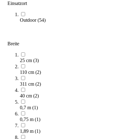
Einsatzort
Outdoor
(
54
)
4FCIRCLE® Calisthenics Fünfeck
9.020,00 €
Breite
Zum Produkt
Längere Lieferzeit
25 cm
(
3
)
110 cm
(
2
)
311 cm
(
2
)
40 cm
(
2
)
0,7 m
(
1
)
0,75 m
(
1
)
PLAYPARC® Pantheon
40.950,00 €
1,89 m
(
1
)