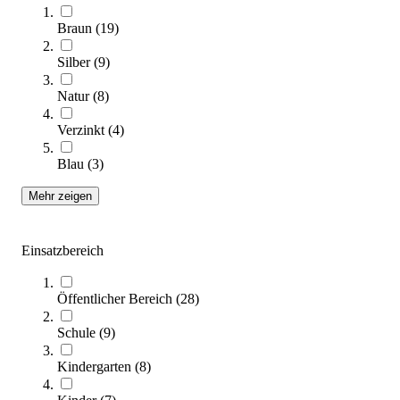
Braun
(
19
)
Sortieren nach
Silber
(
9
)
Natur
(
8
)
Verzinkt
(
4
)
Blau
(
3
)
Mehr zeigen
Einsatzbereich
4FCIRCLE® Inklusionsbarren
4.043,00 €
Öffentlicher Bereich
(
28
)
Zum Produkt
Längere Lieferzeit
Schule
(
9
)
Kindergarten
(
8
)