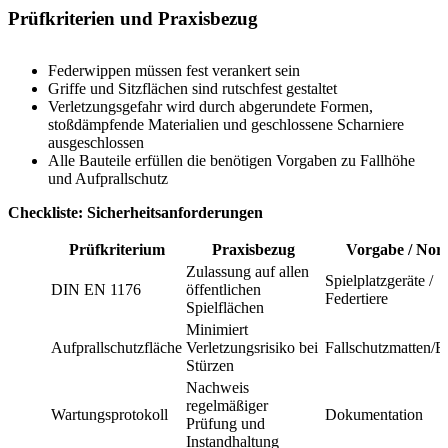
Prüfkriterien und Praxisbezug
Federwippen müssen fest verankert sein
Griffe und Sitzflächen sind rutschfest gestaltet
Verletzungsgefahr wird durch abgerundete Formen,
stoßdämpfende Materialien und geschlossene Scharniere
ausgeschlossen
Alle Bauteile erfüllen die benötigen Vorgaben zu Fallhöhe
und Aufprallschutz
Checkliste: Sicherheitsanforderungen
Prüfkriterium
Praxisbezug
Vorgabe / No
Zulassung auf allen
Spielplatzgeräte /
DIN EN 1176
öffentlichen
Federtiere
Spielflächen
Minimiert
Aufprallschutzfläche
Verletzungsrisiko bei
Fallschutzmatten/
Stürzen
Nachweis
regelmäßiger
Wartungsprotokoll
Dokumentation
Prüfung und
Instandhaltung