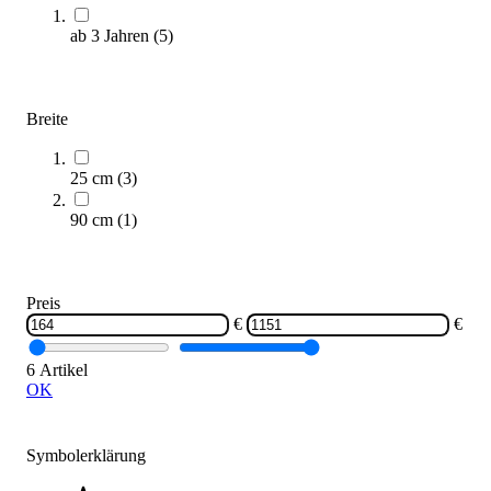
Längere Lieferzeit
ab 3 Jahren
(
5
)
Breite
25 cm
(
3
)
90 cm
(
1
)
PLAYPARC® Federwippe HUND
935,00 €
Preis
Zum Produkt
€
€
Längere Lieferzeit
6 Artikel
OK
Symbolerklärung