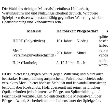
Die Wahl des richtigen Materials beeinflusst Haltbarkeit,
Wartungsaufwand und Nutzungssicherheit deutlich. Wipptiere
Spielplatz müssen widerstandsfähig gegenüber Witterung, starker
Beanspruchung und Vandalismus sein.
Material
Haltbarkeit
Pflegebedarf
Vo
splitte
HDPE (Polyethylen)
10+ Jahre
Niedrig
beständ
farbech
Metall
extrem 
20+ Jahre
Mittel
(verzinkt/pulverbeschichtet)
vandal
natürli
Holz (Hartholz)
8–12 Jahre
Hoch
warme 
HDPE bietet langlebigen Schutz gegen Witterung und bleibt auch
bei starker Beanspruchung ansprechend. Pulverbeschichtetes oder
verzinktes Metall bietet höchste Stabilität und ist vandalismussicher,
benötigt aber Rostschutz. Holz überzeugt mit seiner natürlichen
Optik, erfordert jedoch intensive Pflege, um Splitterbildung und
Feuchtigkeit vorzubeugen. So entscheidet die Materialwahl über
Pflegeaufwand, Sicherheit und die Lebensdauer der Spielgeräte.