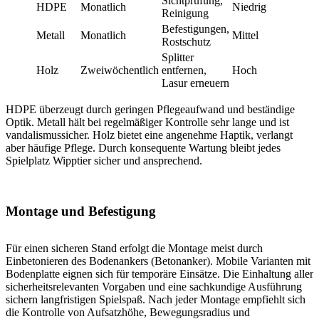
Sichtprüfung,
HDPE
Monatlich
Niedrig
U
Reinigung
Befestigungen,
Metall
Monatlich
Mittel
V
Rostschutz
Splitter
Holz
Zweiwöchentlich
entfernen,
Hoch
N
Lasur erneuern
HDPE überzeugt durch geringen Pflegeaufwand und beständige
Optik. Metall hält bei regelmäßiger Kontrolle sehr lange und ist
vandalismussicher. Holz bietet eine angenehme Haptik, verlangt
aber häufige Pflege. Durch konsequente Wartung bleibt jedes
Spielplatz Wipptier sicher und ansprechend.
Montage und Befestigung
Für einen sicheren Stand erfolgt die Montage meist durch
Einbetonieren des Bodenankers (Betonanker). Mobile Varianten mit
Bodenplatte eignen sich für temporäre Einsätze. Die Einhaltung aller
sicherheitsrelevanten Vorgaben und eine sachkundige Ausführung
sichern langfristigen Spielspaß. Nach jeder Montage empfiehlt sich
die Kontrolle von Aufsatzhöhe, Bewegungsradius und