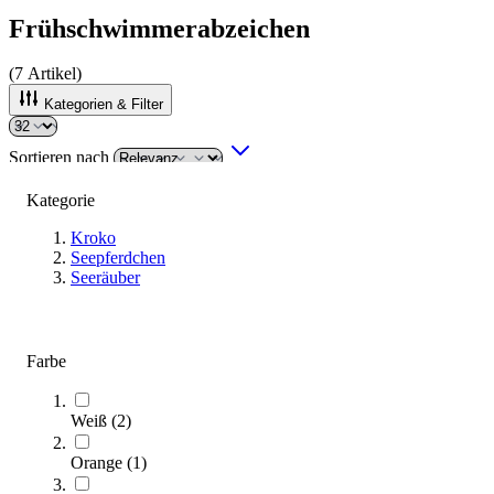
Frühschwimmerabzeichen
(
7
Artikel)
Kategorien & Filter
Sortieren nach
Kategorie
Kroko
Seepferdchen
Seeräuber
Farbe
Urkunde Kroko
Weiß
(
2
)
0,90 €
Orange
(
1
)
Zum Produkt