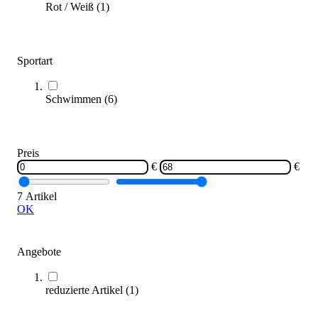
Sofort lieferbar
Rot / Weiß
(
1
)
Sportart
Schwimmen
(
6
)
Schwimmabzeichen Kroko
Preis
1,70 €
€
€
7 Artikel
Zum Produkt
OK
Sofort lieferbar
Angebote
reduzierte Artikel
(
1
)