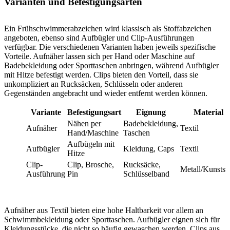
Varianten und Befestigungsarten
Ein Frühschwimmerabzeichen wird klassisch als Stoffabzeichen
angeboten, ebenso sind Aufbügler und Clip-Ausführungen
verfügbar. Die verschiedenen Varianten haben jeweils spezifische
Vorteile. Aufnäher lassen sich per Hand oder Maschi­ne auf
Badebekleidung oder Sporttaschen anbringen, während Aufbügler
mit Hitze befestigt werden. Clips bieten den Vorteil, dass sie
unkompliziert an Rucksäcken, Schlüsseln oder anderen
Gegenständen angebracht und wieder entfernt werden können.
Variante
Befestigungsart
Eignung
Material
Nähen per
Badebekleidung,
Aufnäher
Textil
Hand/Maschine
Taschen
Aufbügeln mit
Aufbügler
Kleidung, Caps
Textil
Hitze
Clip-
Clip, Brosche,
Rucksäcke,
Metall/Kunstst
Ausführung
Pin
Schlüsselband
Aufnäher aus Textil bieten eine hohe Haltbarkeit vor allem an
Schwimmbekleidung oder Sporttaschen. Aufbügler eignen sich für
Kleidungsstücke, die nicht so häufig gewaschen werden. Clips aus