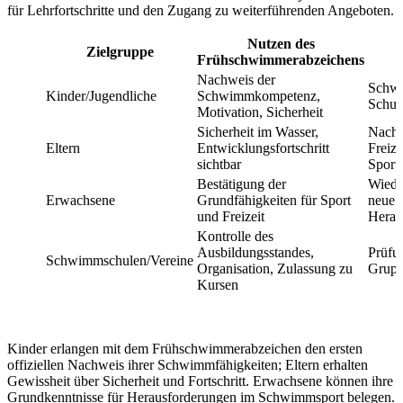
für Lehrfortschritte und den Zugang zu weiterführenden Angeboten.
Nutzen des
T
Zielgruppe
Frühschwimmerabzeichens
S
Nachweis der
Schw
Kinder/Jugendliche
Schwimmkompetenz,
Schul
Motivation, Sicherheit
Sicherheit im Wasser,
Nachw
Eltern
Entwicklungsfortschritt
Freize
sichtbar
Sport
Bestätigung der
Wieder
Erwachsene
Grundfähigkeiten für Sport
neue
und Freizeit
Herau
Kontrolle des
Ausbildungsstandes,
Prüfu
Schwimmschulen/Vereine
Organisation, Zulassung zu
Grupp
Kursen
Kinder erlangen mit dem Frühschwimmerabzeichen den ersten
offiziellen Nachweis ihrer Schwimmfähigkeiten; Eltern erhalten
Gewissheit über Sicherheit und Fortschritt. Erwachsene können ihre
Grundkenntnisse für Herausforderungen im Schwimmsport belegen.