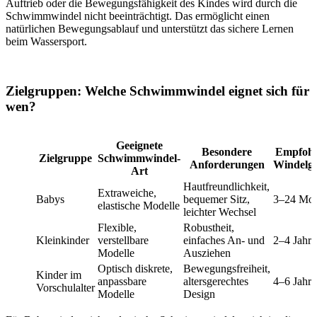
Auftrieb oder die Bewegungsfähigkeit des Kindes wird durch die
Schwimmwindel nicht beeinträchtigt. Das ermöglicht einen
natürlichen Bewegungsablauf und unterstützt das sichere Lernen
beim Wassersport.
Zielgruppen: Welche Schwimmwindel eignet sich für
wen?
Geeignete
Besondere
Empfohl
Zielgruppe
Schwimmwindel-
Anforderungen
Windelg
Art
Hautfreundlichkeit,
Extraweiche,
Babys
bequemer Sitz,
3–24 Mon
elastische Modelle
leichter Wechsel
Flexible,
Robustheit,
Kleinkinder
verstellbare
einfaches An- und
2–4 Jahre
Modelle
Ausziehen
Optisch diskrete,
Bewegungsfreiheit,
Kinder im
anpassbare
altersgerechtes
4–6 Jahre
Vorschulalter
Modelle
Design