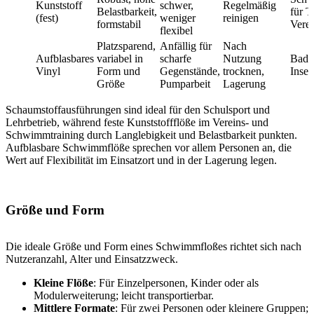
Kunststoff
schwer,
Regelmäßig
Belastbarkeit,
für T
(fest)
weniger
reinigen
formstabil
Vere
flexibel
Platzsparend,
Anfällig für
Nach
Aufblasbares
variabel in
scharfe
Nutzung
Bade
Vinyl
Form und
Gegenstände,
trocknen,
Insel
Größe
Pumparbeit
Lagerung
Schaumstoffausführungen sind ideal für den Schulsport und
Lehrbetrieb, während feste Kunststoffflöße im Vereins- und
Schwimmtraining durch Langlebigkeit und Belastbarkeit punkten.
Aufblasbare Schwimmflöße sprechen vor allem Personen an, die
Wert auf Flexibilität im Einsatzort und in der Lagerung legen.
Größe und Form
Die ideale Größe und Form eines Schwimmfloßes richtet sich nach
Nutzeranzahl, Alter und Einsatzzweck.
Kleine Flöße
: Für Einzelpersonen, Kinder oder als
Modulerweiterung; leicht transportierbar.
Mittlere Formate
: Für zwei Personen oder kleinere Gruppen;