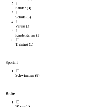
Kinder
(
3
)
Wasser-Spielklötze 48er Set
Schule
(
3
)
83,00 €
Verein
(
3
)
Zum Produkt
Sofort lieferbar
Kindergarten
(
1
)
Training
(
1
)
Sportart
Schwimmen
(
8
)
Wasserschwimmtier PFERD
62,00 €
Breite
Zum Produkt
Sofort lieferbar
50 cm
(
2
)