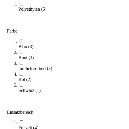
Polyethylen
(
5
)
Farbe
Blau
(
3
)
Bunt
(
3
)
Kübler Sport® Spiel- & Schwimmfloß TUNNEL
155,00 €
farblich sortiert
(
3
)
Rot
(
2
)
Zum Produkt
Sofort lieferbar
Schwarz
(
1
)
Einsatzbereich
Freizeit
(
4
)