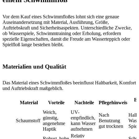
Vor dem Kauf eines Schwimmfloßes lohnt sich eine genaue
Auseinandersetzung mit Material, Ausführung, Größe,
Auftriebskraft und Sicherheitsaspekten. Unterschiedliche Zwecke,
ob Wasserspiele, Schwimmtraining oder Erholung, erfordern
spezielle Eigenschaften, damit die Freude am Wasserteppich oder
Spielfloß lange bestehen bleibt.
Materialien und Qualität
Das Material eines Schwimmfloßes beeinflusst Haltbarkeit, Komfort
und Auftriebskraft maßgeblich.
Em
Material
Vorteile
Nachteile
Pflegehinweis
Weich,
UV-
Nach
Hall
günstig,
empfindlich,
Schaumstoff
Benutzung
Wass
angenehme
kann Wasser
gut trocknen
Spiel
Haptik
aufnehmen
Relativ
Robust, hohe
Schw