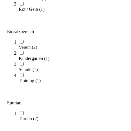
Rot / Gelb
(
1
)
Zum Produkt
Varianten zur Auswahl
Längere Lieferzeit
Einsatzbereich
Verein
(
2
)
Kindergarten
(
1
)
Schule
(
1
)
Training
(
1
)
Kübler Sport® Klappbare Weichbodenmatte
809,00 €
ab
Sportart
Zum Produkt
Varianten zur Auswahl
Längere Lieferzeit
Turnen
(
2
)