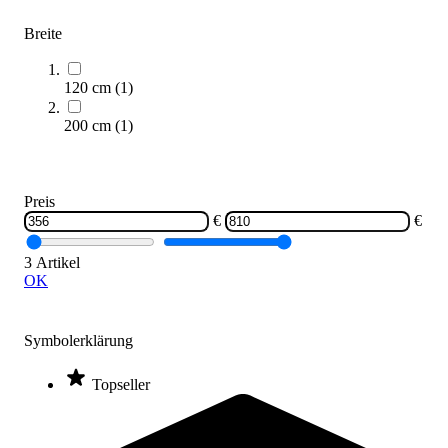
Breite
120 cm
(
1
)
200 cm
(
1
)
Überzug für klappbare Weichbodenmatte
401,00 €
Preis
€
€
Zum Produkt
Längere Lieferzeit
3 Artikel
OK
Kategorien & Filter
Sortieren nach
Symbolerklärung
Klappbare Turnmatten: Der ultimative
Topseller
Kaufratgeber für Sportbegeisterte!