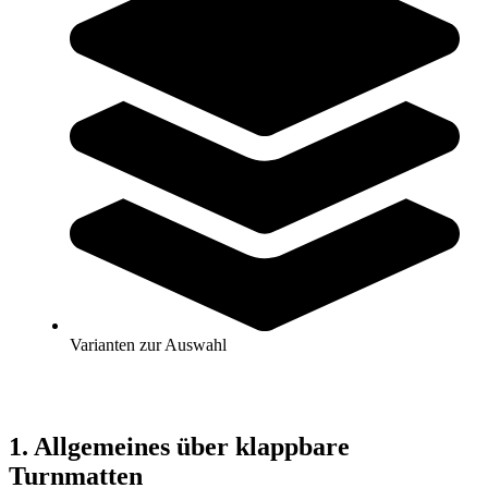
Klappbare Turnmatte Kaufberatung
Erfahren Sie alles, was Sie über den Kauf einer klappbaren
Turnmatte wissen müssen. Unser umfassender Kaufratgeber hilft
Ihnen, die perfekte Matte für Ihre sportlichen Bedürfnisse zu finden,
egal ob für das Kinderzimmer oder das professionelle Fitnessstudio.
Inhaltsverzeichnis
1. Allgemeines über klappbare Turnmatten
2. Wichtige Eigenschaften
3. Anwendungsbereiche
4. Pflege und Wartung
5. Sicherheitsaspekte
6. FAQs beim Kauf einer klappbaren Turnmatte
7. Kontakt
Varianten zur Auswahl
1. Allgemeines über klappbare
Turnmatten