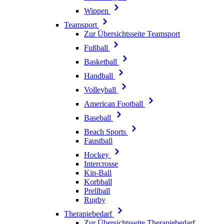
Wippen
Teamsport
Zur Übersichtsseite Teamsport
Fußball
Basketball
Handball
Volleyball
American Football
Baseball
Beach Sports
Faustball
Hockey
Intercrosse
Kin-Ball
Korbball
Prellball
Rugby
Therapiebedarf
Zur Übersichtsseite Therapiebedarf