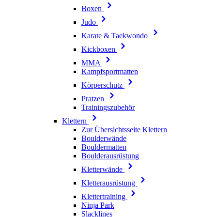
Boxen
Judo
Karate & Taekwondo
Kickboxen
MMA
Kampfsportmatten
Körperschutz
Pratzen
Trainingszubehör
Klettern
Zur Übersichtsseite Klettern
Boulderwände
Bouldermatten
Boulderausrüstung
Kletterwände
Kletterausrüstung
Klettertraining
Ninja Park
Slacklines