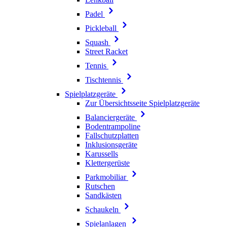
Padel
Pickleball
Squash
Street Racket
Tennis
Tischtennis
Spielplatzgeräte
Zur Übersichtsseite Spielplatzgeräte
Balanciergeräte
Bodentrampoline
Fallschutzplatten
Inklusionsgeräte
Karussells
Klettergerüste
Parkmobiliar
Rutschen
Sandkästen
Schaukeln
Spielanlagen