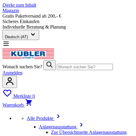
Direkt zum Inhalt
Magazin
Gratis Paketversand ab 200,- €
Sicheres Einkaufen
Individuelle Beratung & Planung
Deutsch (AT)
Wonach suchen Sie?
Anmelden
Merkliste
0
Warenkorb
Alle Produkte
Anlagenausstattung
Zur Übersichtsseite Anlagenausstattung