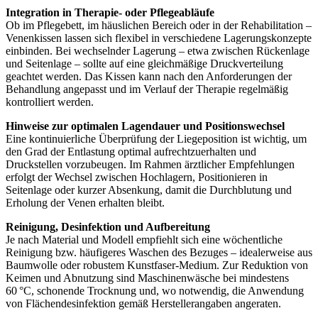
Integration in Therapie- oder Pflegeabläufe
Ob im Pflegebett, im häuslichen Bereich oder in der Rehabilitation –
Venenkissen lassen sich flexibel in verschiedene Lagerungskonzepte
einbinden. Bei wechselnder Lagerung – etwa zwischen Rückenlage
und Seitenlage – sollte auf eine gleichmäßige Druckverteilung
geachtet werden. Das Kissen kann nach den Anforderungen der
Behandlung angepasst und im Verlauf der Therapie regelmäßig
kontrolliert werden.
Hinweise zur optimalen Lagendauer und Positionswechsel
Eine kontinuierliche Überprüfung der Liegeposition ist wichtig, um
den Grad der Entlastung optimal aufrechtzuerhalten und
Druckstellen vorzubeugen. Im Rahmen ärztlicher Empfehlungen
erfolgt der Wechsel zwischen Hochlagern, Positionieren in
Seitenlage oder kurzer Absenkung, damit die Durchblutung und
Erholung der Venen erhalten bleibt.
Reinigung, Desinfektion und Aufbereitung
Je nach Material und Modell empfiehlt sich eine wöchentliche
Reinigung bzw. häufigeres Waschen des Bezuges – idealerweise aus
Baumwolle oder robustem Kunstfaser-Medium. Zur Reduktion von
Keimen und Abnutzung sind Maschinenwäsche bei mindestens
60 °C, schonende Trocknung und, wo notwendig, die Anwendung
von Flächendesinfektion gemäß Herstellerangaben angeraten.