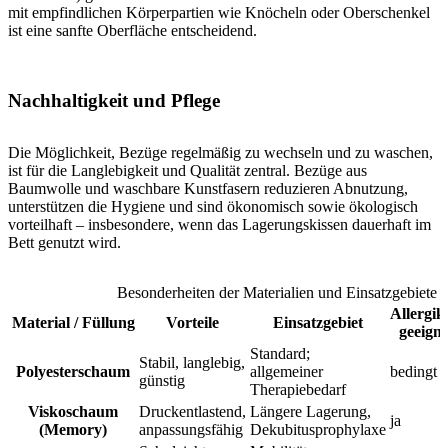
mit empfindlichen Körperpartien wie Knöcheln oder Oberschenkel
ist eine sanfte Oberfläche entscheidend.
Nachhaltigkeit und Pflege
Die Möglichkeit, Bezüge regelmäßig zu wechseln und zu waschen,
ist für die Langlebigkeit und Qualität zentral. Bezüge aus
Baumwolle und waschbare Kunstfasern reduzieren Abnutzung,
unterstützen die Hygiene und sind ökonomisch sowie ökologisch
vorteilhaft – insbesondere, wenn das Lagerungskissen dauerhaft im
Bett genutzt wird.
Besonderheiten der Materialien und Einsatzgebiete
Allergik
Material / Füllung
Vorteile
Einsatzgebiet
geeigne
Standard;
Stabil, langlebig,
Polyesterschaum
allgemeiner
bedingt
günstig
Therapiebedarf
Viskoschaum
Druckentlastend,
Längere Lagerung,
ja
(Memory)
anpassungsfähig
Dekubitusprophylaxe