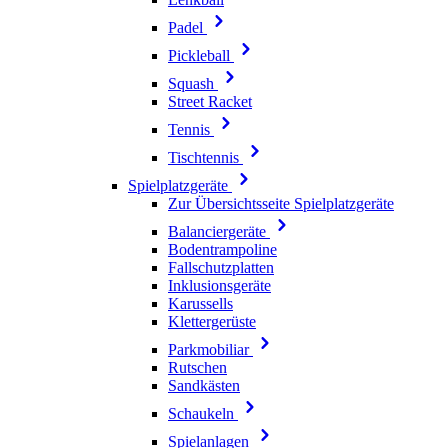
Padel
Pickleball
Squash
Street Racket
Tennis
Tischtennis
Spielplatzgeräte
Zur Übersichtsseite Spielplatzgeräte
Balanciergeräte
Bodentrampoline
Fallschutzplatten
Inklusionsgeräte
Karussells
Klettergerüste
Parkmobiliar
Rutschen
Sandkästen
Schaukeln
Spielanlagen