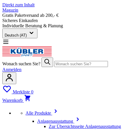
Direkt zum Inhalt
Magazin
Gratis Paketversand ab 200,- €
Sicheres Einkaufen
Individuelle Beratung & Planung
Deutsch (AT)
Wonach suchen Sie?
Anmelden
Merkliste
0
Warenkorb
Alle Produkte
Anlagenausstattung
Zur Übersichtsseite Anlagenausstattung