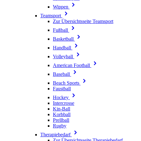
Wippen
Teamsport
Zur Übersichtsseite Teamsport
Fußball
Basketball
Handball
Volleyball
American Football
Baseball
Beach Sports
Faustball
Hockey
Intercrosse
Kin-Ball
Korbball
Prellball
Rugby
Therapiebedarf
Zur Übersichtsseite Therapiebedarf