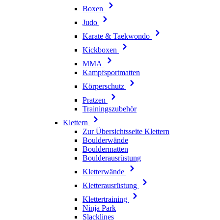
Boxen
Judo
Karate & Taekwondo
Kickboxen
MMA
Kampfsportmatten
Körperschutz
Pratzen
Trainingszubehör
Klettern
Zur Übersichtsseite Klettern
Boulderwände
Bouldermatten
Boulderausrüstung
Kletterwände
Kletterausrüstung
Klettertraining
Ninja Park
Slacklines