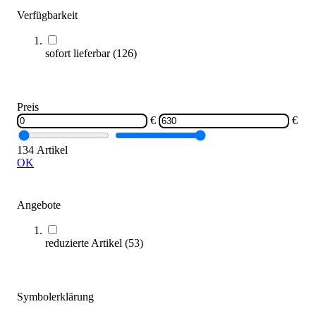
Verfügbarkeit
tanga sports® High Bounce 3er-Set Softbälle
sofort lieferbar
(
126
)
25,95 €
Zum Produkt
Sofort lieferbar
Preis
€
€
134 Artikel
OK
Angebote
reduzierte Artikel
(
53
)
Kübler Sport® Ballschule Bag
20,95 €
Zum Produkt
Symbolerklärung
Sofort lieferbar