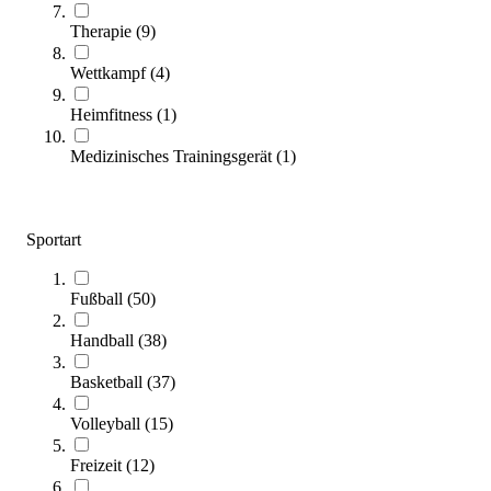
Therapie
(
9
)
tanga sports® Schaumstoff-Bowling-Set
Wettkampf
(
4
)
114,00 €
Heimfitness
(
1
)
Zum Produkt
Längere Lieferzeit
Medizinisches Trainingsgerät
(
1
)
Sportart
Fußball
(
50
)
Handball
(
38
)
Kübler Sport® Ballschule-Paket
Basketball
(
37
)
629,00 €
Volleyball
(
15
)
Zum Produkt
Freizeit
(
12
)
Noch 4 auf Lager