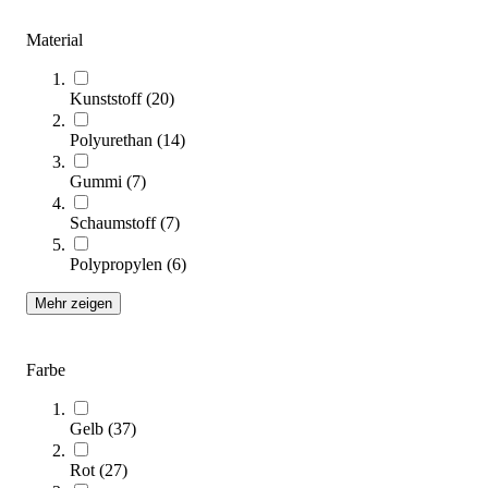
Seite
4
Seite
5
Material
Kunststoff
(
20
)
Sortieren nach
Polyurethan
(
14
)
SALE
Gummi
(
7
)
Schaumstoff
(
7
)
Polypropylen
(
6
)
Mehr zeigen
tanga sports® Stange für Übungshilfe, 80 cm
Farbe
3,87 €
ab
Gelb
(
37
)
Zum Produkt
Rot
(
27
)
Varianten zur Auswahl