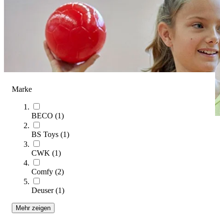
Marke
BECO
(
1
)
BS Toys
(
1
)
Ballschule
CWK
(
1
)
(Artikel
1
-
32
von
134
)
Comfy
(
2
)
Kategorien & Filter
Deuser
(
1
)
Sie lesen gerade Seite
1
Seite
2
Mehr zeigen
Seite
3