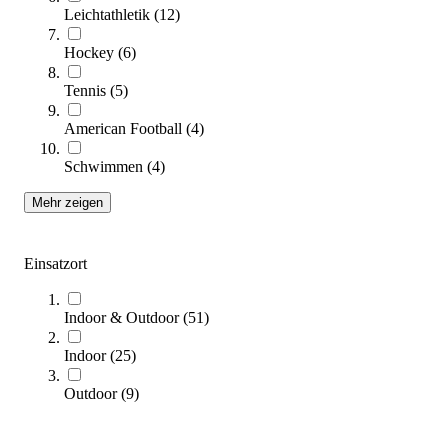
Leichtathletik
(
12
)
Hockey
(
6
)
Tennis
(
5
)
American Football
(
4
)
Schwimmen
(
4
)
Mehr zeigen
tanga sports® Ballwagen
329,00 €
Einsatzort
Zum Produkt
Sofort lieferbar
Indoor & Outdoor
(
51
)
Indoor
(
25
)
Outdoor
(
9
)