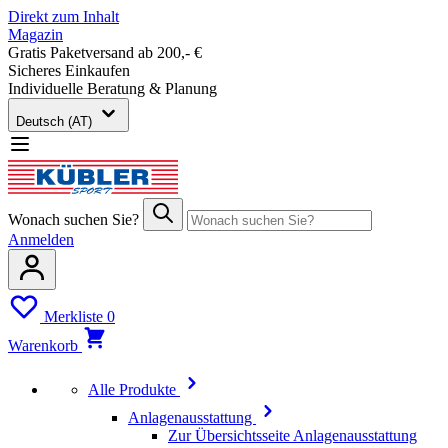
Direkt zum Inhalt
Magazin
Gratis Paketversand ab 200,- €
Sicheres Einkaufen
Individuelle Beratung & Planung
Deutsch (AT)
Wonach suchen Sie?
Anmelden
Merkliste
0
Warenkorb
Alle Produkte
Anlagenausstattung
Zur Übersichtsseite Anlagenausstattung