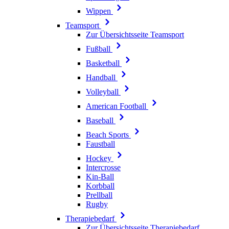
Wippen
Teamsport
Zur Übersichtsseite Teamsport
Fußball
Basketball
Handball
Volleyball
American Football
Baseball
Beach Sports
Faustball
Hockey
Intercrosse
Kin-Ball
Korbball
Prellball
Rugby
Therapiebedarf
Zur Übersichtsseite Therapiebedarf