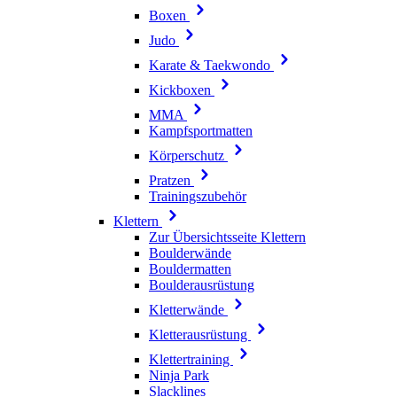
Boxen
Judo
Karate & Taekwondo
Kickboxen
MMA
Kampfsportmatten
Körperschutz
Pratzen
Trainingszubehör
Klettern
Zur Übersichtsseite Klettern
Boulderwände
Bouldermatten
Boulderausrüstung
Kletterwände
Kletterausrüstung
Klettertraining
Ninja Park
Slacklines