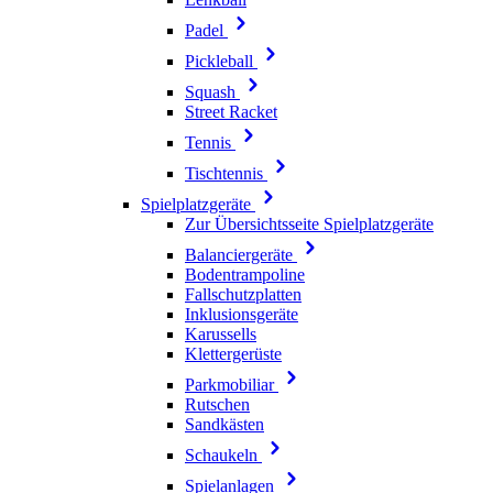
Padel
Pickleball
Squash
Street Racket
Tennis
Tischtennis
Spielplatzgeräte
Zur Übersichtsseite Spielplatzgeräte
Balanciergeräte
Bodentrampoline
Fallschutzplatten
Inklusionsgeräte
Karussells
Klettergerüste
Parkmobiliar
Rutschen
Sandkästen
Schaukeln
Spielanlagen