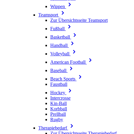
Wippen
Teamsport
Zur Übersichtsseite Teamsport
Fußball
Basketball
Handball
Volleyball
American Football
Baseball
Beach Sports
Faustball
Hockey
Intercrosse
Kin-Ball
Korbball
Prellball
Rugby
Therapiebedarf
Zur Übersichtsseite Therapiebedarf