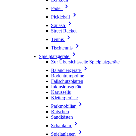
Padel
Pickleball
Squash
Street Racket
Tennis
Tischtennis
Spielplatzgeräte
Zur Übersichtsseite Spielplatzgeräte
Balanciergeräte
Bodentrampoline
Fallschutzplatten
Inklusionsgeräte
Karussells
Klettergerüste
Parkmobiliar
Rutschen
Sandkästen
Schaukeln
Spielanlagen