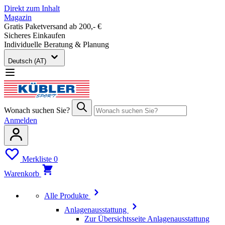
Direkt zum Inhalt
Magazin
Gratis Paketversand ab 200,- €
Sicheres Einkaufen
Individuelle Beratung & Planung
Deutsch (AT)
Wonach suchen Sie?
Anmelden
Merkliste
0
Warenkorb
Alle Produkte
Anlagenausstattung
Zur Übersichtsseite Anlagenausstattung