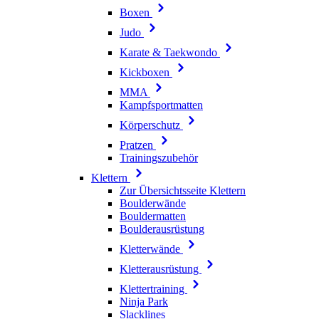
Boxen
Judo
Karate & Taekwondo
Kickboxen
MMA
Kampfsportmatten
Körperschutz
Pratzen
Trainingszubehör
Klettern
Zur Übersichtsseite Klettern
Boulderwände
Bouldermatten
Boulderausrüstung
Kletterwände
Kletterausrüstung
Klettertraining
Ninja Park
Slacklines