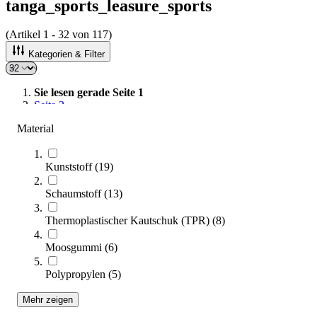
tanga_sports_leasure_sports
(Artikel
1
-
32
von
117
)
Kategorien & Filter
Sie lesen gerade Seite
1
Seite
2
Seite
3
Material
Seite
4
Kunststoff
(
19
)
Sortieren nach
Schaumstoff
(
13
)
Thermoplastischer Kautschuk (TPR)
(
8
)
Moosgummi
(
6
)
Polypropylen
(
5
)
Mehr zeigen