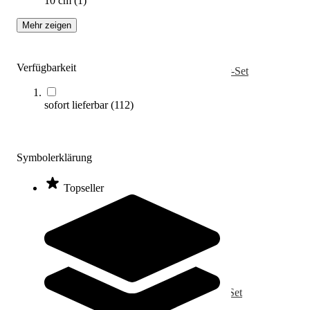
10 cm
(
1
)
Mehr zeigen
Verfügbarkeit
Kübler Sport® Bodenmarkierung Hände, 5er-Set
14,40 €
ab
sofort lieferbar
(
112
)
Zum Produkt
Varianten zur Auswahl
Sofort lieferbar
Symbolerklärung
Topseller
Kübler Sport® Bodenmarkierung Linie, 5er-Set
14,40 €
ab