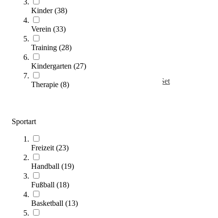
Kinder
(
38
)
Verein
(
33
)
Training
(
28
)
Kindergarten
(
27
)
Kübler Sport® Bodenmarkierung Ecke, 5er-Set
Therapie
(
8
)
15,40 €
ab
Zum Produkt
Sportart
Varianten zur Auswahl
Sofort lieferbar
Freizeit
(
23
)
Handball
(
19
)
Fußball
(
18
)
Basketball
(
13
)