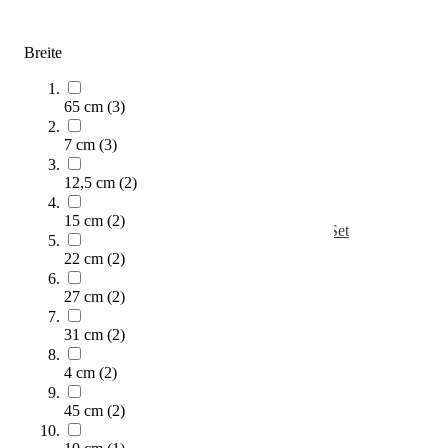
Varianten zur Auswahl
Sofort lieferbar
Breite
65 cm
(
3
)
7 cm
(
3
)
12,5 cm
(
2
)
15 cm
(
2
)
Kübler Sport® Bodenmarkierung Füße, 5er-Set
14,40 €
ab
22 cm
(
2
)
Zum Produkt
27 cm
(
2
)
Varianten zur Auswahl
31 cm
(
2
)
Sofort lieferbar
4 cm
(
2
)
45 cm
(
2
)