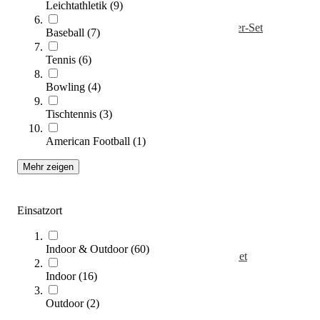
Leichtathletik
(
9
)
Kübler Sport® Bodenmarkierung Quadrat, 5er-Set
Baseball
(
7
)
20,95 €
ab
Tennis
(
6
)
Zum Produkt
Bowling
(
4
)
Varianten zur Auswahl
Sofort lieferbar
Tischtennis
(
3
)
American Football
(
1
)
Mehr zeigen
Einsatzort
Indoor & Outdoor
(
60
)
Kübler Sport® Bodenmarkierung Pfeil, 5er-Set
14,40 €
ab
Indoor
(
16
)
Zum Produkt
Outdoor
(
2
)