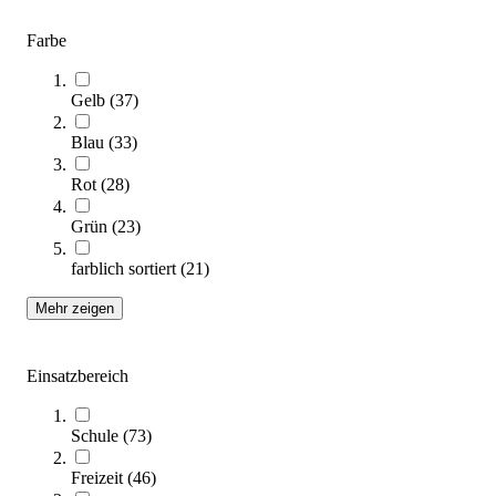
tanga sports® Rollbretter, 4er-Set
Farbe
103,00 €
Gelb
(
37
)
Zum Produkt
Sofort lieferbar
Blau
(
33
)
Rot
(
28
)
Grün
(
23
)
farblich sortiert
(
21
)
Mehr zeigen
tanga sports® Schaumstoff-Bowling-Set
Einsatzbereich
114,00 €
Zum Produkt
Schule
(
73
)
Längere Lieferzeit
Freizeit
(
46
)