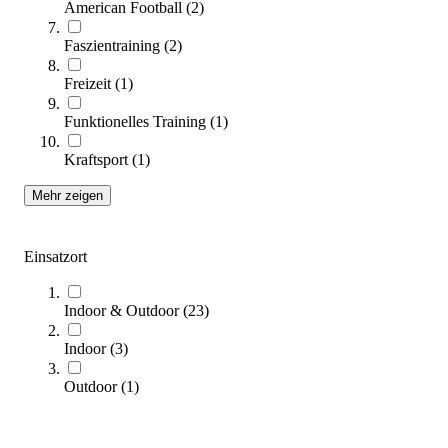
American Football
(
2
)
tanga sports® Hürde FLAT
9,30 €
ab
Faszientraining
(
2
)
Freizeit
(
1
)
Zum Produkt
Varianten zur Auswahl
Funktionelles Training
(
1
)
Sofort lieferbar
Kraftsport
(
1
)
SALE
Mehr zeigen
Einsatzort
Indoor & Outdoor
(
23
)
Indoor
(
3
)
Outdoor
(
1
)
tanga sports® Trainingshürde
8,18 €
ab