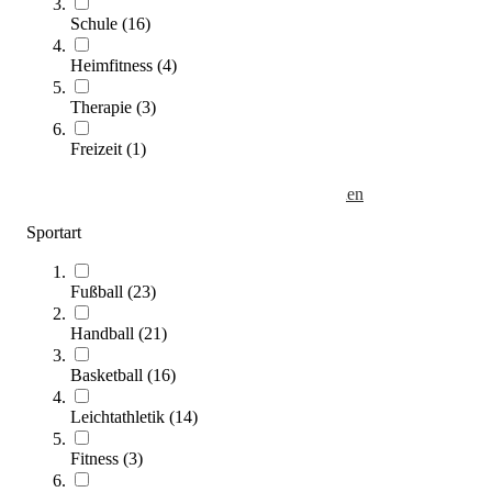
Schule
(
16
)
Heimfitness
(
4
)
Therapie
(
3
)
Freizeit
(
1
)
tanga sports® Tragegriff für Trainingshürden
8,50 €
Sportart
Zum Produkt
Sofort lieferbar
Fußball
(
23
)
Handball
(
21
)
Basketball
(
16
)
Leichtathletik
(
14
)
Fitness
(
3
)