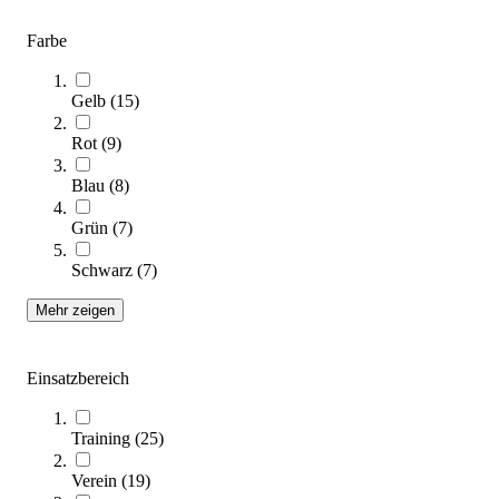
247,00 €
Farbe
Zum Produkt
Sofort lieferbar
Gelb
(
15
)
Rot
(
9
)
Blau
(
8
)
Grün
(
7
)
Schwarz
(
7
)
Mehr zeigen
tanga sports® Koordinationsleiter MAXI
20,95 €
Einsatzbereich
Zum Produkt
Sofort lieferbar
Training
(
25
)
SALE
Verein
(
19
)