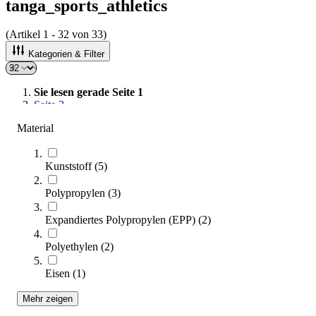
tanga_sports_athletics
(Artikel
1
-
32
von
33
)
Kategorien & Filter
Sie lesen gerade Seite
1
Seite
2
Material
Sortieren nach
Kunststoff
(
5
)
Polypropylen
(
3
)
Expandiertes Polypropylen (EPP)
(
2
)
Polyethylen
(
2
)
Eisen
(
1
)
Mehr zeigen
tanga sports® Soft-Plyobox 3 in 1