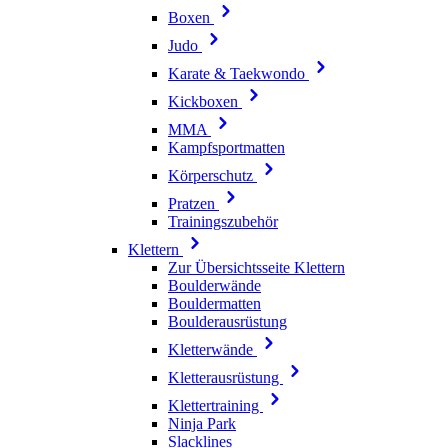
Boxen
Judo
Karate & Taekwondo
Kickboxen
MMA
Kampfsportmatten
Körperschutz
Pratzen
Trainingszubehör
Klettern
Zur Übersichtsseite Klettern
Boulderwände
Bouldermatten
Boulderausrüstung
Kletterwände
Kletterausrüstung
Klettertraining
Ninja Park
Slacklines