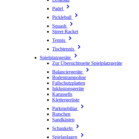
Padel
Pickleball
Squash
Street Racket
Tennis
Tischtennis
Spielplatzgeräte
Zur Übersichtsseite Spielplatzgeräte
Balanciergeräte
Bodentrampoline
Fallschutzplatten
Inklusionsgeräte
Karussells
Klettergerüste
Parkmobiliar
Rutschen
Sandkästen
Schaukeln
Spielanlagen