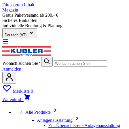
Direkt zum Inhalt
Magazin
Gratis Paketversand ab 200,- €
Sicheres Einkaufen
Individuelle Beratung & Planung
Deutsch (AT)
Wonach suchen Sie?
Anmelden
Merkliste
0
Warenkorb
Alle Produkte
Anlagenausstattung
Zur Übersichtsseite Anlagenausstattung