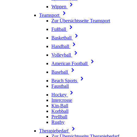
Wippen
Teamsport
Zur Übersichtsseite Teamsport
Fußball
Basketball
Handball
Volleyball
American Football
Baseball
Beach Sports
Faustball
Hockey
Intercrosse
Kin-Ball
Korbball
Prellball
Rugby
Therapiebedarf
Zur Übersichtsseite Therapiebedarf