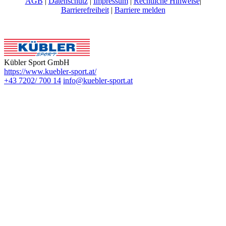
AGB
|
Datenschutz
|
Impressum
|
Rechtliche Hinweise
|
Barrierefreiheit
|
Barriere melden
Kübler Sport GmbH
https://www.kuebler-sport.at/
+43 7202/ 700 14
info@kuebler-sport.at