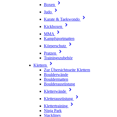
Boxen
Judo
Karate & Taekwondo
Kickboxen
MMA
Kampfsportmatten
Körperschutz
Pratzen
Trainingszubehör
Klettern
Zur Übersichtsseite Klettern
Boulderwände
Bouldermatten
Boulderausrüstung
Kletterwände
Kletterausrüstung
Klettertraining
Ninja Park
Slacklines