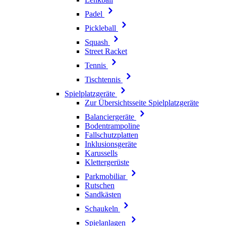
Padel
Pickleball
Squash
Street Racket
Tennis
Tischtennis
Spielplatzgeräte
Zur Übersichtsseite Spielplatzgeräte
Balanciergeräte
Bodentrampoline
Fallschutzplatten
Inklusionsgeräte
Karussells
Klettergerüste
Parkmobiliar
Rutschen
Sandkästen
Schaukeln
Spielanlagen