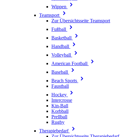
Wippen
Teamsport
Zur Übersichtsseite Teamsport
Fußball
Basketball
Handball
Volleyball
American Football
Baseball
Beach Sports
Faustball
Hockey
Intercrosse
Kin-Ball
Korbball
Prellball
Rugby
Therapiebedarf
Zur Übersichtsseite Therapiebedarf