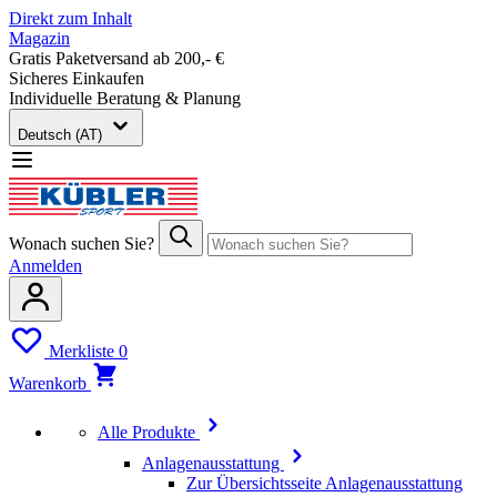
Direkt zum Inhalt
Magazin
Gratis Paketversand ab 200,- €
Sicheres Einkaufen
Individuelle Beratung & Planung
Deutsch (AT)
Wonach suchen Sie?
Anmelden
Merkliste
0
Warenkorb
Alle Produkte
Anlagenausstattung
Zur Übersichtsseite Anlagenausstattung