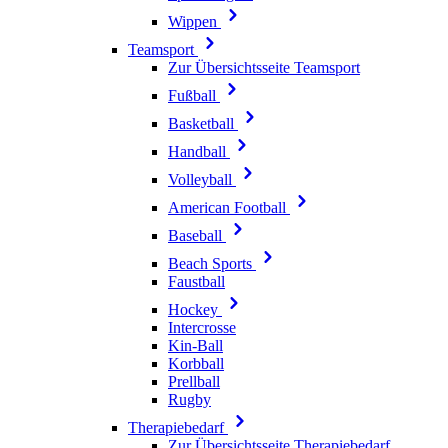
Wippen
Teamsport
Zur Übersichtsseite Teamsport
Fußball
Basketball
Handball
Volleyball
American Football
Baseball
Beach Sports
Faustball
Hockey
Intercrosse
Kin-Ball
Korbball
Prellball
Rugby
Therapiebedarf
Zur Übersichtsseite Therapiebedarf