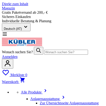
Direkt zum Inhalt
Magazin
Gratis Paketversand ab 200,- €
Sicheres Einkaufen
Individuelle Beratung & Planung
Deutsch (AT)
Wonach suchen Sie?
Anmelden
Merkliste
0
Warenkorb
Alle Produkte
Anlagenausstattung
Zur Übersichtsseite Anlagenausstattung