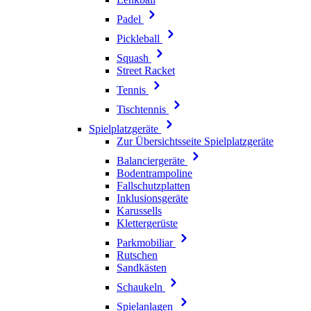
Padel
Pickleball
Squash
Street Racket
Tennis
Tischtennis
Spielplatzgeräte
Zur Übersichtsseite Spielplatzgeräte
Balanciergeräte
Bodentrampoline
Fallschutzplatten
Inklusionsgeräte
Karussells
Klettergerüste
Parkmobiliar
Rutschen
Sandkästen
Schaukeln
Spielanlagen