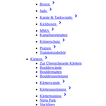
Boxen
Judo
Karate & Taekwondo
Kickboxen
MMA
Kampfsportmatten
Körperschutz
Pratzen
Trainingszubehör
Klettern
Zur Übersichtsseite Klettern
Boulderwände
Bouldermatten
Boulderausrüstung
Kletterwände
Kletterausrüstung
Klettertraining
Ninja Park
Slacklines