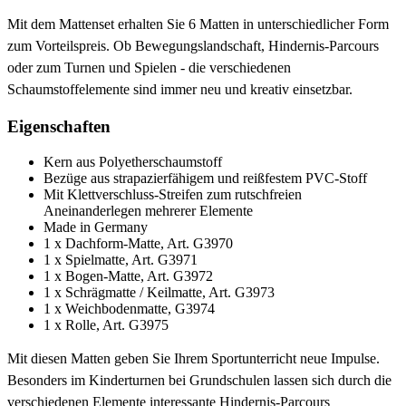
Mit dem Mattenset erhalten Sie 6 Matten in unterschiedlicher Form
zum Vorteilspreis. Ob Bewegungslandschaft, Hindernis-Parcours
oder zum Turnen und Spielen - die verschiedenen
Schaumstoffelemente sind immer neu und kreativ einsetzbar.
Eigenschaften
Kern aus Polyetherschaumstoff
Bezüge aus strapazierfähigem und reißfestem PVC-Stoff
Mit Klettverschluss-Streifen zum rutschfreien
Aneinanderlegen mehrerer Elemente
Made in Germany
1 x Dachform-Matte, Art. G3970
1 x Spielmatte, Art. G3971
1 x Bogen-Matte, Art. G3972
1 x Schrägmatte / Keilmatte, Art. G3973
1 x Weichbodenmatte, G3974
1 x Rolle, Art. G3975
Mit diesen Matten geben Sie Ihrem Sportunterricht neue Impulse.
Besonders im Kinderturnen bei Grundschulen lassen sich durch die
verschiedenen Elemente interessante Hindernis-Parcours