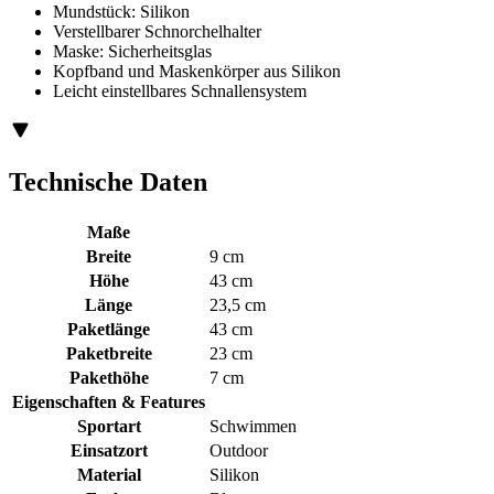
Mundstück: Silikon
Verstellbarer Schnorchelhalter
Maske: Sicherheitsglas
Kopfband und Maskenkörper aus Silikon
Leicht einstellbares Schnallensystem
Technische Daten
Maße
Breite
9 cm
Höhe
43 cm
Länge
23,5 cm
Paketlänge
43 cm
Paketbreite
23 cm
Pakethöhe
7 cm
Eigenschaften & Features
Sportart
Schwimmen
Einsatzort
Outdoor
Material
Silikon