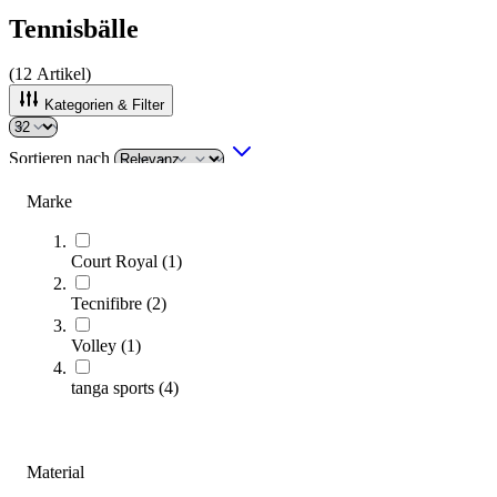
Tennisbälle
(
12
Artikel)
Kategorien & Filter
Sortieren nach
Marke
Court Royal
(
1
)
Tecnifibre
(
2
)
Volley
(
1
)
tanga sports
(
4
)
tanga sports® 30er-Set PU-Soft Tennisbälle
51,00 €
Material
Zum Produkt