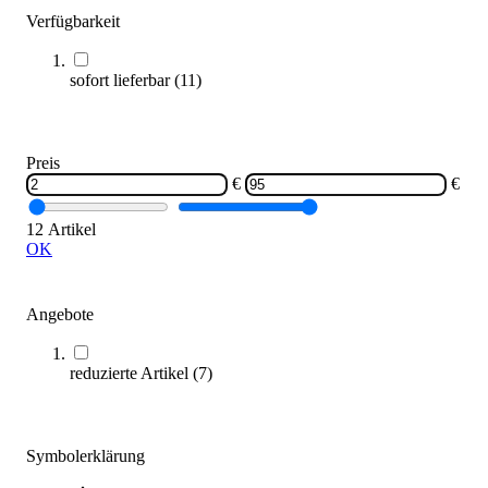
Verfügbarkeit
Zum Produkt
Sofort lieferbar
SALE
sofort lieferbar
(
11
)
Preis
€
€
12 Artikel
OK
Balls Unlimited® Tennisball-Set 60 Bälle, CODE BLUE
94,95 €
ab
Angebote
Zum Produkt
reduzierte Artikel
(
7
)
Varianten zur Auswahl
Sofort lieferbar
SALE
Symbolerklärung