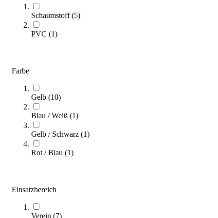
Sofort lieferbar
Schaumstoff
(
5
)
PVC
(
1
)
Farbe
Gelb
(
10
)
Blau / Weiß
(
1
)
tanga sports® PU Tennis-Softball
2,60 €
Gelb / Schwarz
(
1
)
Zum Produkt
Rot / Blau
(
1
)
Sofort lieferbar
Einsatzbereich
Verein
(
7
)