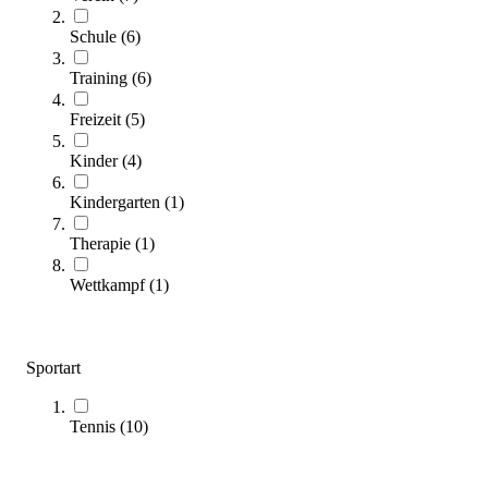
Schule
(
6
)
Training
(
6
)
Freizeit
(
5
)
tanga sports® 30er-Set Soft Tennisbälle
51,00 €
Kinder
(
4
)
Zum Produkt
Kindergarten
(
1
)
Sofort lieferbar
Therapie
(
1
)
Wettkampf
(
1
)
Sportart
Tennis
(
10
)
Volley® Softball Tennis
5,40 €