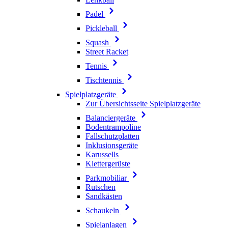
Padel
Pickleball
Squash
Street Racket
Tennis
Tischtennis
Spielplatzgeräte
Zur Übersichtsseite Spielplatzgeräte
Balanciergeräte
Bodentrampoline
Fallschutzplatten
Inklusionsgeräte
Karussells
Klettergerüste
Parkmobiliar
Rutschen
Sandkästen
Schaukeln
Spielanlagen