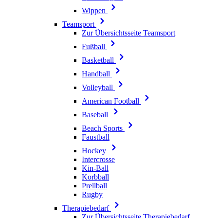
Wippen
Teamsport
Zur Übersichtsseite Teamsport
Fußball
Basketball
Handball
Volleyball
American Football
Baseball
Beach Sports
Faustball
Hockey
Intercrosse
Kin-Ball
Korbball
Prellball
Rugby
Therapiebedarf
Zur Übersichtsseite Therapiebedarf