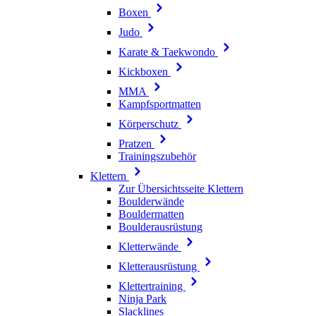
Boxen
Judo
Karate & Taekwondo
Kickboxen
MMA
Kampfsportmatten
Körperschutz
Pratzen
Trainingszubehör
Klettern
Zur Übersichtsseite Klettern
Boulderwände
Bouldermatten
Boulderausrüstung
Kletterwände
Kletterausrüstung
Klettertraining
Ninja Park
Slacklines