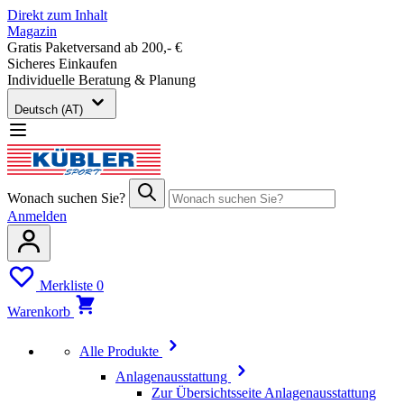
Direkt zum Inhalt
Magazin
Gratis Paketversand ab 200,- €
Sicheres Einkaufen
Individuelle Beratung & Planung
Deutsch (AT)
Wonach suchen Sie?
Anmelden
Merkliste
0
Warenkorb
Alle Produkte
Anlagenausstattung
Zur Übersichtsseite Anlagenausstattung