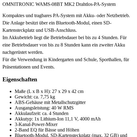
OMNITRONIC WAMS-08BT MK2 Drahtlos-PA-System
Kompaktes und tragbares PA-System mit Akku- oder Netzbetrieb.
Die Anlage besitzt über ein Bluetooth-Modul, einen SD-
Kartensteckplatz und USB-Anschluss.
Im Akkubetrieb liegt die Betriebsdauer bei bis zu 4 Stunden. Für
eine Betriebsdauer von bis zu 8 Stunden kann ein zweiter Akku
nachgerüstet werden.
Für die Verwendung in Kindergarten und Schule, Sporthallen, für
Präsentationen und Events.
Eigenschaften
Maße (L x B x H): 27 x 29 x 42 cm
Gewicht: ca. 7,75 kg
ABS-Gehäuse mit Metallschutzgitter
Ausgangsleistung: 40 W RMS
Akkulaufzeit: ca. 4 Stunden
Akkutyp: 1x Lithium-Ion 11,1 V, 4000 mAh
3-Kanal-Power-Mixer
2-Band EQ für Bässe und Höhen
Bluetooth-Modul, SD-Kartensteckplatz (max. 32 GB) und