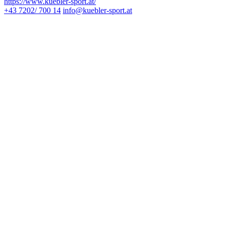
https://www.kuebler-sport.at/
+43 7202/ 700 14
info@kuebler-sport.at