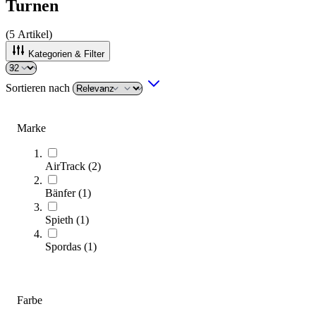
Turnen
(
5
Artikel)
Kategorien & Filter
Sortieren nach
NEU
Marke
AirTrack
(
2
)
Bänfer
(
1
)
Spieth
(
1
)
Spordas
(
1
)
SPIETH® Schwebebalken-Überzug 5 m Soft Touch
733,00 €
Farbe
Zum Produkt