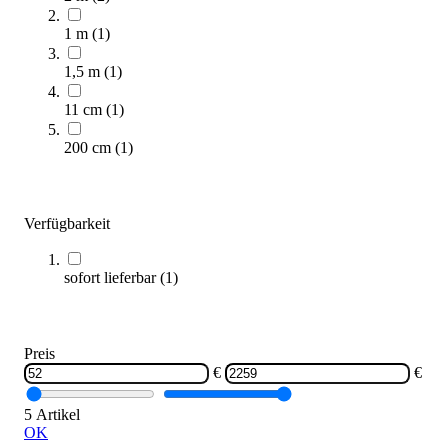
1 m
(
1
)
1,5 m
(
1
)
11 cm
(
1
)
Spordas® Faltbarer Schaumstoff-Schwebebalken
52,00 €
200 cm
(
1
)
Zum Produkt
Sofort lieferbar
Verfügbarkeit
NEU
sofort lieferbar
(
1
)
Preis
€
€
5 Artikel
AirTrack Factory® AirTrack Light
OK