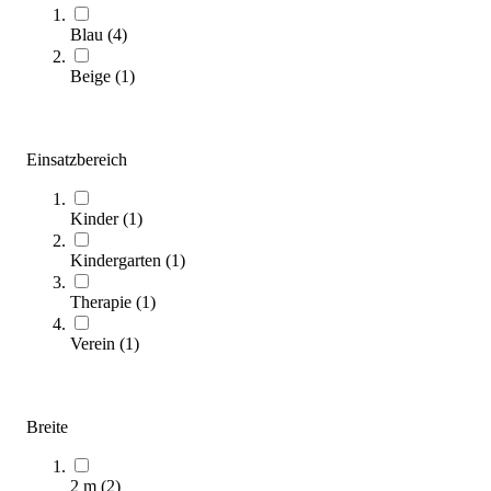
Sofort lieferbar
NEU
Blau
(
4
)
Beige
(
1
)
Einsatzbereich
Kinder
(
1
)
Bänfer® Landematte
Kindergarten
(
1
)
556,00 €
ab
Therapie
(
1
)
Zum Produkt
Verein
(
1
)
Varianten zur Auswahl
Längere Lieferzeit
NEU
Breite
2 m
(
2
)