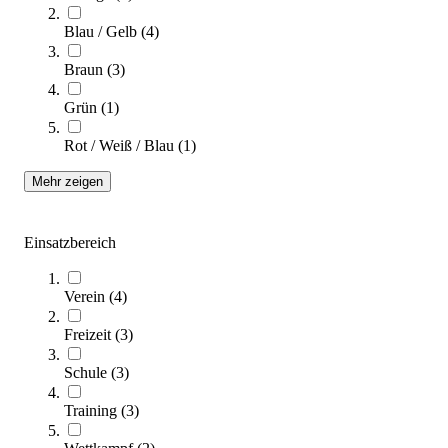
Blau / Gelb
(
4
)
Braun
(
3
)
Grün
(
1
)
Rot / Weiß / Blau
(
1
)
Mehr zeigen
Wilson® Basketball Cart Ballablage
241,60 €
Einsatzbereich
Zum Produkt
Noch 1 auf Lager
Verein
(
4
)
SALE
Freizeit
(
3
)
Schule
(
3
)
Training
(
3
)