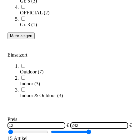
Gr. 5
(
3
)
Zum Produkt
Varianten zur Auswahl
OFFICIAL
(
2
)
Sofort lieferbar
Gr. 3
(
1
)
Mehr zeigen
Einsatzort
Outdoor
(
7
)
Wilson® Basketball Reaction
Indoor
(
3
)
20,95 €
ab
Indoor & Outdoor
(
3
)
Zum Produkt
Varianten zur Auswahl
Sofort lieferbar
Preis
€
€
15 Artikel