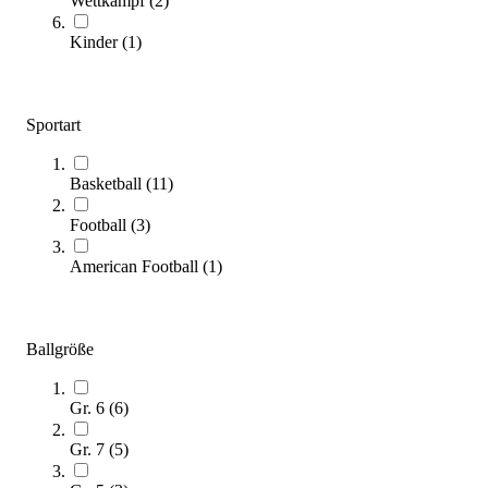
Wettkampf
(
2
)
Kinder
(
1
)
Wilson® EVO NXT DBB
92,20 €
Sportart
Zum Produkt
Sofort lieferbar
Basketball
(
11
)
SALE
Football
(
3
)
American Football
(
1
)
Ballgröße
Gr. 6
(
6
)
Wilson® Basketball EVOLUTION Game Ball
72,80 €
Gr. 7
(
5
)
ab