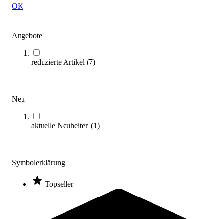
OK
Angebote
reduzierte Artikel
(
7
)
Wilson® 3x3 Mini
15,40 €
Zum Produkt
Neu
Sofort lieferbar
aktuelle Neuheiten
(
1
)
Symbolerklärung
Topseller
Wilson® 3x3 Junior