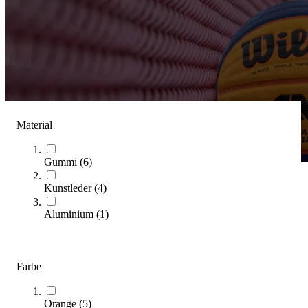
Material
Gummi
(
6
)
Kunstleder
(
4
)
Wilson
Aluminium
(
1
)
(
15
Artikel)
Kategorien & Filter
Farbe
Sortieren nach
SALE
Orange
(
5
)