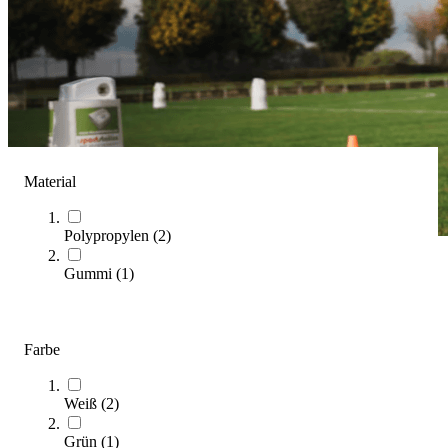
Material
Polypropylen
(
2
)
Gummi
(
1
)
sportstation 2
(
10
Artikel)
Farbe
Kategorien & Filter
Sortieren nach
Weiß
(
2
)
Grün
(
1
)