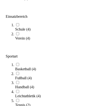
SALE
Einsatzbereich
Schule
(
4
)
Verein
(
4
)
sportstation2® Die Sportkonsole Komplett-Set UNO
Sportart
3.690,00 €
Zum Produkt
Basketball
(
4
)
Bald wieder lieferbar
Fußball
(
4
)
Handball
(
4
)
Leichtathletik
(
4
)
Tennis
(
2
)