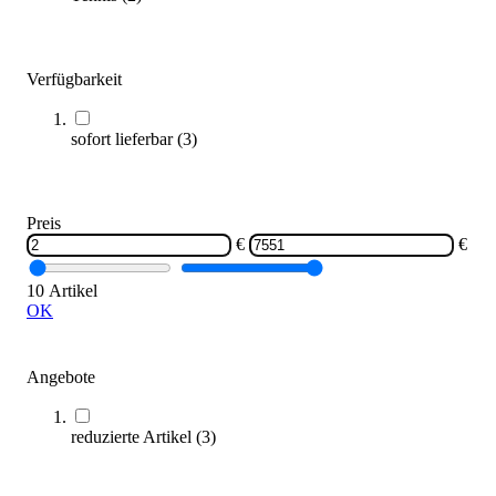
sportstation2® Die Sportkonsole Komplett-Set DUO
Verfügbarkeit
7.550,00 €
sofort lieferbar
(
3
)
Zum Produkt
Bald wieder lieferbar
SALE
Preis
€
€
10 Artikel
OK
Angebote
sportstation2® RFID Armband
2,00 €
reduzierte Artikel
(
3
)
ab
Zum Produkt