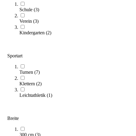
2.204,00 €
Schule
(
3
)
Zum Produkt
Verein
(
3
)
Längere Lieferzeit
Kindergarten
(
2
)
Sportart
Turnen
(
7
)
Klettern
(
2
)
Reivo® Kombi-Wendematte
2.414,00 €
Leichtathletik
(
1
)
Zum Produkt
Längere Lieferzeit
Breite
300 cm
(
3
)