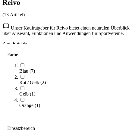
Reivo
(
13
Artikel)
Unser Kaufratgeber für Reivo bietet einen neutralen Überblick
über Auswahl, Funktionen und Anwendungen für Sportvereine.
Zum Ratgeber
Kategorien & Filter
Farbe
Sortieren nach
Blau
(
7
)
Rot / Gelb
(
2
)
Gelb
(
1
)
Orange
(
1
)
Einsatzbereich
Reivo® Kombi-Weichbodenmatte SUPER