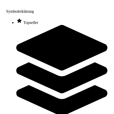
Reivo® Kombi-Weichbodenmatte
1.679,00 €
ab
Symbolerklärung
Zum Produkt
Topseller
Varianten zur Auswahl
Längere Lieferzeit
Reivo® Turnmatte KOMBI
401,00 €
ab
Zum Produkt
Varianten zur Auswahl
Längere Lieferzeit