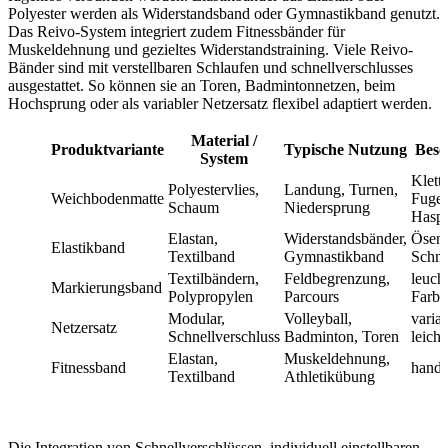
Polyester werden als Widerstandsband oder Gymnastikband genutzt.
Das Reivo-System integriert zudem Fitnessbänder für
Muskeldehnung und gezieltes Widerstandstraining. Viele Reivo-
Bänder sind mit verstellbaren Schlaufen und schnellverschlusses
ausgestattet. So können sie an Toren, Badmintonnetzen, beim
Hochsprung oder als variabler Netzersatz flexibel adaptiert werden.
Material /
Produktvariante
Typische Nutzung
Beso
System
Klett-
Polyestervlies,
Landung, Turnen,
Weichbodenmatte
Fugen
Schaum
Niedersprung
Haspe
Elastan,
Widerstandsbänder,
Ösen,
Elastikband
Textilband
Gymnastikband
Schne
Textilbändern,
Feldbegrenzung,
leuch
Markierungsband
Polypropylen
Parcours
Farbe
Modular,
Volleyball,
varia
Netzersatz
Schnellverschluss
Badminton, Toren
leich
Elastan,
Muskeldehnung,
Fitnessband
hand
Textilband
Athletikübung
Die Integration von Schnellverschlüssen, individuell einstellbaren