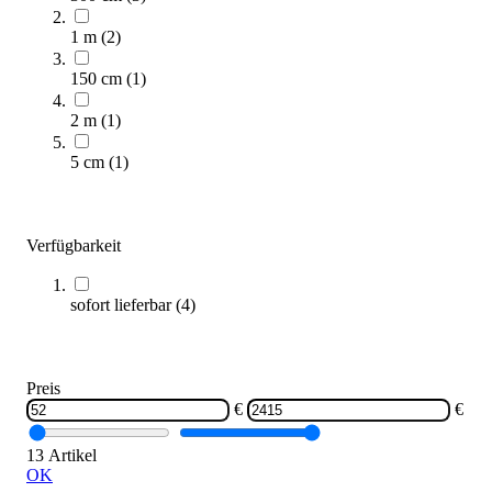
1 m
(
2
)
150 cm
(
1
)
2 m
(
1
)
Reivo® Kombi-Niedersprungmatte
5 cm
(
1
)
839,00 €
ab
Zum Produkt
Verfügbarkeit
Varianten zur Auswahl
Längere Lieferzeit
sofort lieferbar
(
4
)
Preis
€
€
13 Artikel
OK