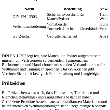
Norm
Bedeutung
Anwen
Sicherheitsvorschrift für
Traini
DIN EN 12503
Matten/Polster
Wettk
Vorgaben der
Kunstt
Verbandsanforderung
Turnwelt-/Leichtathletikverbände
Verein
GS-Zeichen
Geprüfte Sicherheit
Alle B
DIN EN 12503 legt fest, wie Matten und Polster aufgebaut sein
müssen, um Verletzungen zu vermeiden. Turnriemchen,
Reckriemchen und Handschoner müssen den Verbandsnormen für
Wettkampf und Training entsprechen. Das GS-Zeichen gibt
Vereinen Sicherheit bezüglich Produkthaftung und Langlebigkeit.
Prüfzeichen
Ein Prüfzeichen weist nach, dass Handschutz, Turnriemen und
Riemchen Belastungs- und Langzeittests bestanden haben.
Zertifizierte Produkte bestehen aus schadstoffarmen Materialien und
halten intensiven Wettkampfübungen stand. Regelmäßige Kontrolle