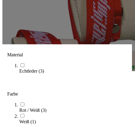
Material
Echtleder
(
3
)
Reisport
Farbe
(
5
Artikel)
Unser Kaufratgeber bietet praxisnahe Informationen und
Rot / Weiß
(
3
)
konkrete Entscheidungshilfen rund um Reisport für Leichtathletik.
Weiß
(
1
)
Zum Ratgeber
Kategorien & Filter