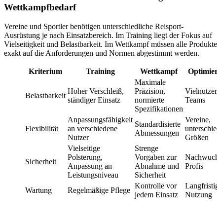
Wettkampfbedarf
Vereine und Sportler benötigen unterschiedliche Reisport-
Ausrüstung je nach Einsatzbereich. Im Training liegt der Fokus auf
Vielseitigkeit und Belastbarkeit. Im Wettkampf müssen alle Produkte
exakt auf die Anforderungen und Normen abgestimmt werden.
Kriterium
Training
Wettkampf
Optimiert
Maximale
Hoher Verschleiß,
Präzision,
Vielnutzer,
Belastbarkeit
ständiger Einsatz
normierte
Teams
Spezifikationen
Anpassungsfähigkeit
Vereine,
Standardisierte
Flexibilität
an verschiedene
unterschied
Abmessungen
Nutzer
Größen
Vielseitige
Strenge
Polsterung,
Vorgaben zur
Nachwuchs
Sicherheit
Anpassung an
Abnahme und
Profis
Leistungsniveau
Sicherheit
Kontrolle vor
Langfristig
Wartung
Regelmäßige Pflege
jedem Einsatz
Nutzung