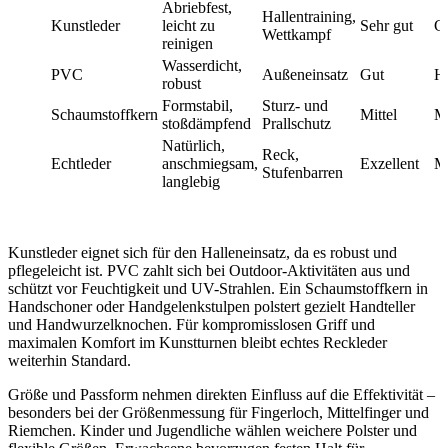
Abriebfest,
Hallentraining,
Kunstleder
leicht zu
Sehr gut
G
Wettkampf
reinigen
Wasserdicht,
PVC
Außeneinsatz
Gut
H
robust
Formstabil,
Sturz- und
Schaumstoffkern
Mittel
Mi
stoßdämpfend
Prallschutz
Natürlich,
Reck,
Echtleder
anschmiegsam,
Exzellent
Mi
Stufenbarren
langlebig
Kunstleder eignet sich für den Halleneinsatz, da es robust und
pflegeleicht ist. PVC zahlt sich bei Outdoor-Aktivitäten aus und
schützt vor Feuchtigkeit und UV-Strahlen. Ein Schaumstoffkern in
Handschoner oder Handgelenkstulpen polstert gezielt Handteller
und Handwurzelknochen. Für kompromisslosen Griff und
maximalen Komfort im Kunstturnen bleibt echtes Reckleder
weiterhin Standard.
Größe und Passform nehmen direkten Einfluss auf die Effektivität –
besonders bei der Größenmessung für Fingerloch, Mittelfinger und
Riemchen. Kinder und Jugendliche wählen weichere Polster und