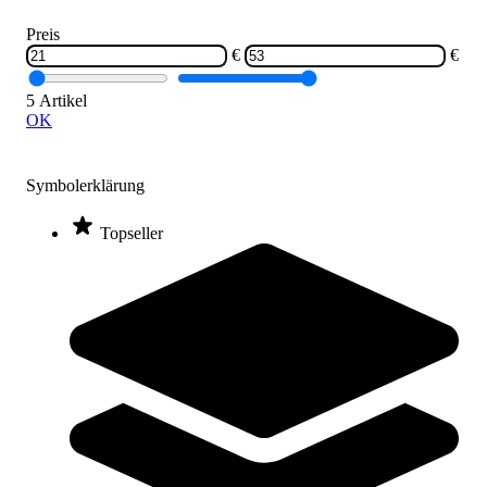
Preis
Sortieren nach
€
€
5 Artikel
OK
Symbolerklärung
Topseller
Reisport® Ringleder Swiss Cup, 2-Loch
52,00 €
ab
Zum Produkt
Varianten zur Auswahl
Sofort lieferbar