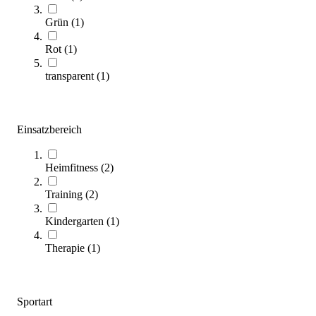
Grün
(
1
)
Rot
(
1
)
transparent
(
1
)
Einsatzbereich
Fitness- & Therapiekreisel
Heimfitness
(
2
)
32,95 €
Training
(
2
)
Zum Produkt
Sofort lieferbar
Kindergarten
(
1
)
Therapie
(
1
)
Sportart