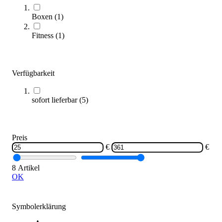
Boxen
(
1
)
Fitness
(
1
)
SwingTop® Schaukelsitz
51,00 €
Verfügbarkeit
Zum Produkt
Sofort lieferbar
sofort lieferbar
(
5
)
Preis
€
€
8 Artikel
OK
Boxing Base
180,00 €
ab
Symbolerklärung